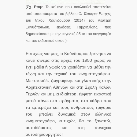
(
Σχ. Επιμ:
Το κείμενο που ακολουθεί αποτελείται
από αποσπάσματα του βιβλίου
Οι Τέσσερις Εποχές
του Νίκου Κούνδουρου
(2014) του Λευτέρη
Ξανθόπουλου, εκδόσεις Γαβριηλίδης, που
δημοσιεύονται με την ευγενική άδεια του συγγραφέα
και του εκδοτικού οίκου.)
Ευτυχώς για μας, ο Κούνδουρος ξεκίνησε να
κάνει σινεμά στις αρχές του 1950 χωρίς να
έχει μάθει ή χωρίς να χρειάζεται να μάθει την
τέχνη και την τεχνική του κινηματογράφου.
Με σπουδές ζωγραφικής και γλυπτικής στην
Αρχιτεκτονική Αθηνών και στη Σχολή Καλών
Τεχνών και με μια ιδιαίτερη, έμφυτη εικαστική
ματιά πάνω στα πράγματα, στο κάδρο που
τα εμπεριέχει και τους ανθρώπους τριγύρω
του, μπαίνει δυναμικά στον ελληνικό
κινηματογράφο, ευτυχώς θα το ξαναπώ,
αυτοδίδακτος και στη συνέχεια
αυτοδημιούργητος!