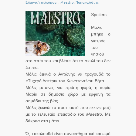
Ελληνική τηλεόραση
,
Maestro
,
Παπακαλιάτης
Spoilers
Μόλις
μπήκε ο
γιατρός
του
νησιού
στο σπίτι του και βλέπει ότι το σκυλί του δεν
ζει πια.
Μόλις ξεκινά ο Αντώνης να τραγουδά το
«Τυχερό Αστέρι» του Κωνσταντίνου Βήτα.
Μόλις μπαίνει, για πρώτη φορά, η κυρία
Μαρία σε δημόσιο χώρο με εμφανή τα
σημάδια της βίας.
Μόλις ξεκινώ το ποστ αυτό που εκκινεί μαζί
με το τελευταίο επεισόδιο του
Maestro
. Με
δάκρυα στα μάτια.
Ό,τι ακολουθεί είναι συναισθηματικό και ωμό