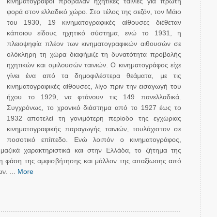
κινηματογράφοι πρόβαλαν ηχητικές ταινίες για πρώτη
φορά στον ελλαδικό χώρο. Στο τέλος της σεζόν, τον Μάιο
του 1930, 19 κινηματογραφικές αίθουσες διέθεταν
κάποιου είδους ηχητικό σύστημα, ενώ το 1931, η
πλειοψηφία πλέον των κινηματογραφικών αιθουσών σε
ολόκληρη τη χώρα διαφήμιζε τη δυνατότητα προβολής
ηχητικών και ομιλουσών ταινιών. Ο κινηματογράφος είχε
γίνει ένα από τα δημοφιλέστερα θεάματα, με τις
κινηματογραφικές αίθουσες, λίγο πριν την εισαγωγή του
ήχου το 1929, να φτάνουν τις 149 πανελλαδικά.
Συγχρόνως, το χρονικό διάστημα από το 1927 έως το
1932 αποτελεί τη γονιμότερη περίοδο της εγχώριας
κινηματογραφικής παραγωγής ταινιών, τουλάχιστον σε
ποσοτικό επίπεδο. Ενώ λοιπόν ο κινηματογράφος,
 μαζικά χαρακτηριστικά και στην Ελλάδα, το ζήτημα της
τη φάση της αμφισβήτησης και μάλλον της απαξίωσης από
ν. ...
More