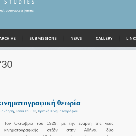
ARCHIVE
SUBMISSIONS
NEWS
GALLERY
LINK
‘30
κινηματογραφική θεωρία
διανόηση
,
Γενιά του ‘30
,
Κριτική Κινηματογράφου
Τον Οκτώβριο του 1929, με την έναρξη της νέας
κινηματογραφικής σεζόν στην Αθήνα, δύο