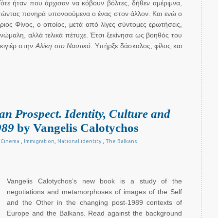
ότε ήταν που άρχισαν να κόβουν βόλτες, δήθεν αμέριμνα,
ετώντας πονηρά υπονοούμενα ο ένας στον άλλον. Και ενώ ο
ριος Φίνος, ο οποίος, μετά από λίγες σύντομες ερωτήσεις,
ώμαλη, αλλά τελικά πέτυχε. Έτσι ξεκίνησα ως βοηθός του
κιγιέρ στην
Αλίκη στο Ναυτικό
. Υπήρξε δάσκαλος, φίλος και
n Prospect. Identity, Culture and
989
by Vangelis Calotychos
 Cinema
,
Immigration
,
National identity
,
The Balkans
Vangelis Calotychos’s new book is a study of the
negotiations and metamorphoses of images of the Self
and the Other in the changing post-1989 contexts of
Europe and the Balkans. Read against the background