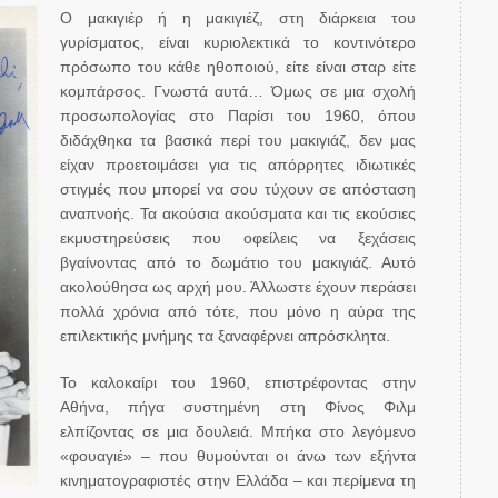
Ο μακιγιέρ ή η μακιγιέζ, στη διάρκεια του
γυρίσματος, είναι κυριολεκτικά το κοντινότερο
πρόσωπο του κάθε ηθοποιού, είτε είναι σταρ είτε
κομπάρσος. Γνωστά αυτά… Όμως σε μια σχολή
προσωπολογίας στο Παρίσι του 1960, όπου
διδάχθηκα τα βασικά περί του μακιγιάζ, δεν μας
είχαν προετοιμάσει για τις απόρρητες ιδιωτικές
στιγμές που μπορεί να σου τύχουν σε απόσταση
αναπνοής. Τα ακούσια ακούσματα και τις εκούσιες
εκμυστηρεύσεις που οφείλεις να ξεχάσεις
βγαίνοντας από το δωμάτιο του μακιγιάζ. Αυτό
ακολούθησα ως αρχή μου. Άλλωστε έχουν περάσει
πολλά χρόνια από τότε, που μόνο η αύρα της
επιλεκτικής μνήμης τα ξαναφέρνει απρόσκλητα.
Το καλοκαίρι του 1960, επιστρέφοντας στην
Αθήνα, πήγα συστημένη στη Φίνος Φιλμ
ελπίζοντας σε μια δουλειά. Μπήκα στο λεγόμενο
«φουαγιέ» – που θυμούνται οι άνω των εξήντα
κινηματογραφιστές στην Ελλάδα – και περίμενα τη