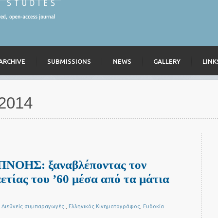
ARCHIVE
SUBMISSIONS
NEWS
GALLERY
LINK
 2014
ΟΗΣ: ξαναβλέποντας τον
ετίας του ’60 μέσα από τα μάτια
,
Διεθνείς συμπαραγωγές
,
Ελληνικός Κινηματογράφος
,
Ευδοκία