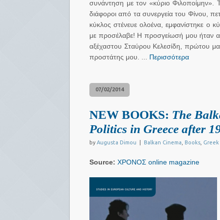
συνάντηση με τον «κύριο Φιλοποίμην». Τ
διάφοροι από τα συνεργεία του Φίνου, π
κύκλος στένευε ολοένα, εμφανίστηκε ο κύ
με προσέλαβε! Η προσγείωσή μου ήταν αν
αξέχαστου Σταύρου Κελεσίδη, πρώτου μα
προστάτης μου. ...
Περισσότερα
07/02/2014
NEW BOOKS:
The Balka
Politics in Greece after 1
by
Augusta Dimou
|
Balkan Cinema
,
Books
,
Greek
Source:
ΧΡΟΝΟΣ online magazine