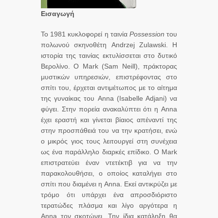
Εισαγωγή
Το 1981 κυκλοφορεί η ταινία
Possession
του
πολωνού σκηνοθέτη Andrzej Zulawski. Η
ιστορία της ταινίας εκτυλίσσεται στο δυτικό
Βερολίνο. Ο Mark (Sam Neill), πράκτορας
μυστικών υπηρεσιών, επιστρέφοντας στο
σπίτι του, έρχεται αντιμέτωπος με το αίτημα
της γυναίκας του Anna (Isabelle Adjani) να
φύγει. Στην πορεία ανακαλύπτει ότι η Anna
έχει εραστή και γίνεται βίαιος απέναντί της
στην προσπάθειά του να την κρατήσει, ενώ
ο μικρός γιος τους λειτουργεί στη συνέχεια
ως ένα παράλληλο διαρκές επίδικο. Ο Mark
επιστρατεύει έναν ντετέκτιβ για να την
παρακολουθήσει, ο οποίος καταλήγει στο
σπίτι που διαμένει η Anna. Εκεί αντικρύζει με
τρόμο ότι υπάρχει ένα απροσδιόριστο
τερατώδες πλάσμα και λίγο αργότερα η
Anna τον σκοτώνει. Την ίδια κατάληξη θα