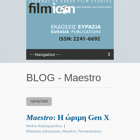
ISSN: 2241-6692
BLOG - Maestro
16/02/2023
Maestro
: Η ώριμη Gen X
Μπέτυ Κακλαμανίδου
|
Ελληνική τηλεόραση
,
Maestro
,
Παπακαλιάτης