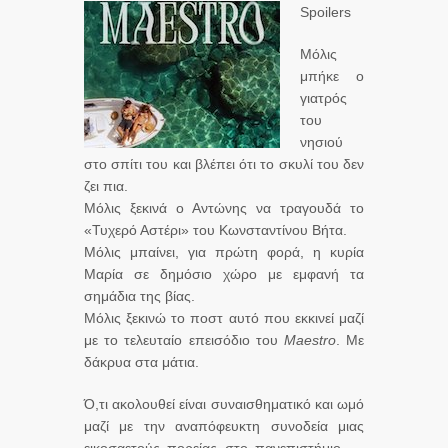
Spoilers
Μόλις
μπήκε ο
γιατρός
του
νησιού
στο σπίτι του και βλέπει ότι το σκυλί του δεν
ζει πια.
Μόλις ξεκινά ο Αντώνης να τραγουδά το
«Τυχερό Αστέρι» του Κωνσταντίνου Βήτα.
Μόλις μπαίνει, για πρώτη φορά, η κυρία
Μαρία σε δημόσιο χώρο με εμφανή τα
σημάδια της βίας.
Μόλις ξεκινώ το ποστ αυτό που εκκινεί μαζί
με το τελευταίο επεισόδιο του
Maestro
. Με
δάκρυα στα μάτια.
Ό,τι ακολουθεί είναι συναισθηματικό και ωμό
μαζί με την αναπόφευκτη συνοδεία μιας