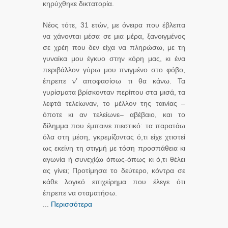
κηρύχθηκε δικτατορία.
Νέος τότε, 31 ετών, με όνειρα που έβλεπα
να χάνονται μέσα σε μια μέρα, ξανοιγμένος
σε χρέη που δεν είχα να πληρώσω, με τη
γυναίκα μου έγκυο στην κόρη μας, κι ένα
περιβάλλον γύρω μου πνιγμένο στο φόβο,
έπρεπε ν’ αποφασίσω τι θα κάνω. Τα
γυρίσματα βρίσκονταν περίπου στα μισά, τα
λεφτά τελείωναν, το μέλλον της ταινίας –
όποτε κι αν τελείωνε– αβέβαιο, και το
δίλημμα που έμπαινε πιεστικό: τα παρατάω
όλα στη μέση, γκρεμίζοντας ό,τι είχε χτιστεί
ως εκείνη τη στιγμή με τόση προσπάθεια κι
αγωνία ή συνεχίζω όπως-όπως κι ό,τι θέλει
ας γίνει; Προτίμησα το δεύτερο, κόντρα σε
κάθε λογικό επιχείρημα που έλεγε ότι
έπρεπε να σταματήσω.
...
Περισσότερα