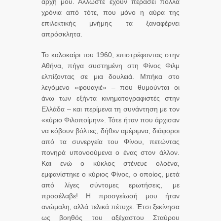
αρχή μου. Άλλωστε έχουν περάσει πολλά
χρόνια από τότε, που μόνο η αύρα της
επιλεκτικής μνήμης τα ξαναφέρνει
απρόσκλητα.
Το καλοκαίρι του 1960, επιστρέφοντας στην
Αθήνα, πήγα συστημένη στη Φίνος Φιλμ
ελπίζοντας σε μια δουλειά. Μπήκα στο
λεγόμενο «φουαγιέ» – που θυμούνται οι
άνω των εξήντα κινηματογραφιστές στην
Ελλάδα – και περίμενα τη συνάντηση με τον
«κύριο Φιλοποίμην». Τότε ήταν που άρχισαν
να κόβουν βόλτες, δήθεν αμέριμνα, διάφοροι
από τα συνεργεία του Φίνου, πετώντας
πονηρά υπονοούμενα ο ένας στον άλλον.
Και ενώ ο κύκλος στένευε ολοένα,
εμφανίστηκε ο κύριος Φίνος, ο οποίος, μετά
από λίγες σύντομες ερωτήσεις, με
προσέλαβε! Η προσγείωσή μου ήταν
ανώμαλη, αλλά τελικά πέτυχε. Έτσι ξεκίνησα
ως βοηθός του αξέχαστου Σταύρου