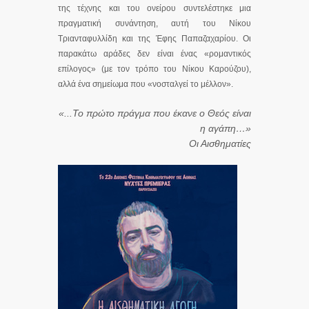
της τέχνης και του ονείρου συντελέστηκε μια
πραγματική συνάντηση, αυτή του Νίκου
Τριανταφυλλίδη και της Έφης Παπαζαχαρίου. Οι
παρακάτω αράδες δεν είναι ένας «ρομαντικός
επίλογος» (με τον τρόπο του Νίκου Καρούζου),
αλλά ένα σημείωμα που «νοσταλγεί το μέλλον».
«...Το πρώτο πράγμα που έκανε ο Θεός είναι
η αγάπη…»
Οι Αισθηματίες