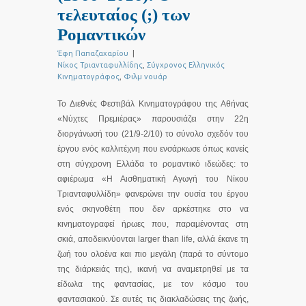
τελευταίος (;) των
Ρομαντικών
Έφη Παπαζαχαρίου
|
Νίκος Τριανταφυλλίδης
,
Σύγχρονος Ελληνικός
Κινηματογράφος
,
Φιλμ νουάρ
Το Διεθνές Φεστιβάλ Κινηματογράφου της Αθήνας
«Νύχτες Πρεμιέρας» παρουσιάζει στην 22η
διοργάνωσή του (21/9-2/10) το σύνολο σχεδόν του
έργου ενός καλλιτέχνη που ενσάρκωσε όπως κανείς
στη σύγχρονη Ελλάδα το ρομαντικό ιδεώδες: το
αφιέρωμα «Η Αισθηματική Αγωγή του Νίκου
Τριανταφυλλίδη» φανερώνει την ουσία του έργου
ενός σκηνοθέτη που δεν αρκέστηκε στο να
κινηματογραφεί ήρωες που, παραμένοντας στη
σκιά, αποδεικνύονται larger than life, αλλά έκανε τη
ζωή του ολοένα και πιο μεγάλη (παρά το σύντομο
της διάρκειάς της), ικανή να αναμετρηθεί με τα
είδωλα της φαντασίας, με τον κόσμο του
φαντασιακού. Σε αυτές τις διακλαδώσεις της ζωής,