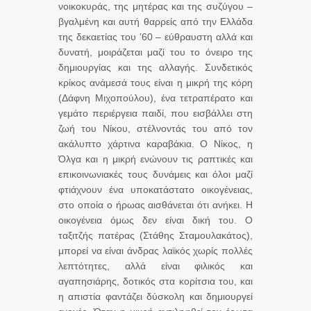
νοικοκυράς, της μητέρας και της συζύγου –
βγαλμένη και αυτή θαρρείς από την Ελλάδα
της δεκαετίας του ’60 – εύθραυστη αλλά και
δυνατή, μοιράζεται μαζί του το όνειρο της
δημιουργίας και της αλλαγής. Συνδετικός
κρίκος ανάμεσά τους είναι η μικρή της κόρη
(Δάφνη Μιχοπούλου), ένα τετραπέρατο και
γεμάτο περιέργεια παιδί, που εισβάλλει στη
ζωή του Νίκου, στέλνοντάς του από τον
ακάλυπτο χάρτινα καραβάκια. Ο Νίκος, η
Όλγα και η μικρή ενώνουν τις ραπτικές και
επικοινωνιακές τους δυνάμεις και όλοι μαζί
φτιάχνουν ένα υποκατάστατο οικογένειας,
στο οποία ο ήρωας αισθάνεται ότι ανήκει. Η
οικογένεια όμως δεν είναι δική του. Ο
ταξιτζής πατέρας (Στάθης Σταμουλακάτος),
μπορεί να είναι άνδρας λαϊκός χωρίς πολλές
λεπτότητες, αλλά είναι φιλικός και
αγαπησιάρης, δοτικός στα κορίτσια του, και
η απιστία φαντάζει δύσκολη και δημιουργεί