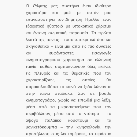
Ο Ράφτης
μας συστήνει έναν ιδιαίτερο
χαρακτήρα και μαζί με αυτόν μας
επανασυστήνει τον Δημήτρη Ήμελλο, έναν
εξαιρετικό ηθοποιό με υποκριτικό χάρισμα
και έντονη σωματική παρουσία. Τα πρώτα
λεπτά της ταινίας – τόσο υποκριτικά όσο και
σκηνοθετικά – είναι μια από τις πιο δυνατές
και ευφάνταστες εισαγωγές
κινηματογραφικού χαρακτήρα σε ελληνική
ταινία, καθώς συμπυκνώνουν όλες εκείνες
τις πλευρές και τις θεματικές που τον
χαρακτηρίζουν, τις οποίες θα
παρακολουθήσει το κοινό να ξεδιπλώνονται
στην ταινία σταδιακά. Σαν σε βουβό
κινηματογράφο, χωρίς να ειπωθεί μια λέξη,
μέσα από τα μικροαντικείμενα που τον
περιβάλλουν, μέσα από το ντύσιμο – το
άψογο παλαιικό κουστούμι και τα
μανικετόκουμπα – την κινησιολογία, την
προσήλωση στις λεπτομέρειες, το τεράστιο