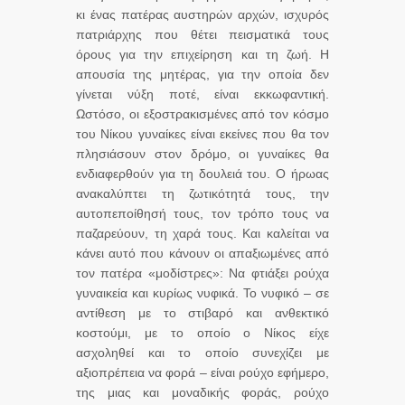
κι ένας πατέρας αυστηρών αρχών, ισχυρός
πατριάρχης που θέτει πεισματικά τους
όρους για την επιχείρηση και τη ζωή. Η
απουσία της μητέρας, για την οποία δεν
γίνεται νύξη ποτέ, είναι εκκωφαντική.
Ωστόσο, οι εξοστρακισμένες από τον κόσμο
του Νίκου γυναίκες είναι εκείνες που θα τον
πλησιάσουν στον δρόμο, οι γυναίκες θα
ενδιαφερθούν για τη δουλειά του. Ο ήρωας
ανακαλύπτει τη ζωτικότητά τους, την
αυτοπεποίθησή τους, τον τρόπο τους να
παζαρεύουν, τη χαρά τους. Και καλείται να
κάνει αυτό που κάνουν οι απαξιωμένες από
τον πατέρα «μοδίστρες»: Να φτιάξει ρούχα
γυναικεία και κυρίως νυφικά. Το νυφικό – σε
αντίθεση με το στιβαρό και ανθεκτικό
κοστούμι, με το οποίο ο Νίκος είχε
ασχοληθεί και το οποίο συνεχίζει με
αξιοπρέπεια να φορά – είναι ρούχο εφήμερο,
της μιας και μοναδικής φοράς, ρούχο