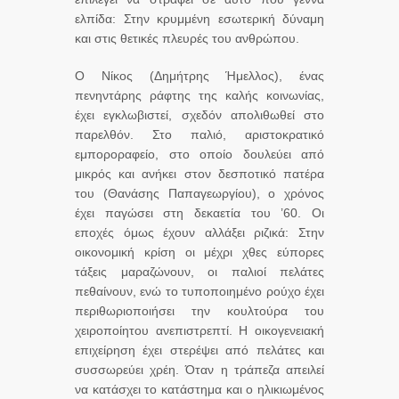
ελπίδα: Στην κρυμμένη εσωτερική δύναμη
και στις θετικές πλευρές του ανθρώπου.
Ο Νίκος (Δημήτρης Ήμελλος), ένας
πενηντάρης ράφτης της καλής κοινωνίας,
έχει εγκλωβιστεί, σχεδόν απολιθωθεί στο
παρελθόν. Στο παλιό, αριστοκρατικό
εμποροραφείο, στο οποίο δουλεύει από
μικρός και ανήκει στον δεσποτικό πατέρα
του (Θανάσης Παπαγεωργίου), ο χρόνος
έχει παγώσει στη δεκαετία του ’60. Οι
εποχές όμως έχουν αλλάξει ριζικά: Στην
οικονομική κρίση οι μέχρι χθες εύπορες
τάξεις μαραζώνουν, οι παλιοί πελάτες
πεθαίνουν, ενώ το τυποποιημένο ρούχο έχει
περιθωριοποιήσει την κουλτούρα του
χειροποίητου ανεπιστρεπτί. Η οικογενειακή
επιχείρηση έχει στερέψει από πελάτες και
συσσωρεύει χρέη. Όταν η τράπεζα απειλεί
να κατάσχει το κατάστημα και ο ηλικιωμένος