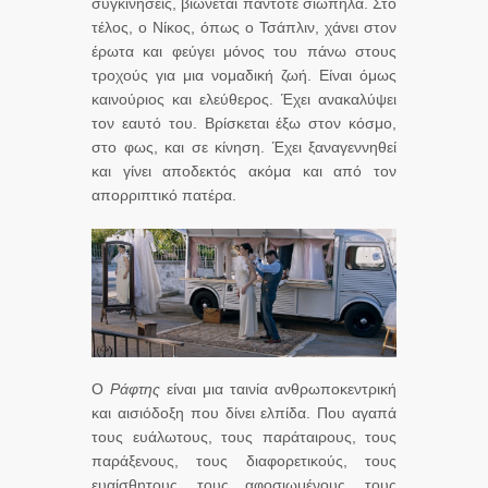
συγκινήσεις, βιώνεται πάντοτε σιωπηλά. Στο
τέλος, ο Νίκος, όπως ο Τσάπλιν, χάνει στον
έρωτα και φεύγει μόνος του πάνω στους
τροχούς για μια νομαδική ζωή. Είναι όμως
καινούριος και ελεύθερος. Έχει ανακαλύψει
τον εαυτό του. Βρίσκεται έξω στον κόσμο,
στο φως, και σε κίνηση. Έχει ξαναγεννηθεί
και γίνει αποδεκτός ακόμα και από τον
απορριπτικό πατέρα.
Ο
Ράφτης
είναι μια ταινία ανθρωποκεντρική
και αισιόδοξη που δίνει ελπίδα. Που αγαπά
τους ευάλωτους, τους παράταιρους, τους
παράξενους, τους διαφορετικούς, τους
ευαίσθητους, τους αφοσιωμένους, τους