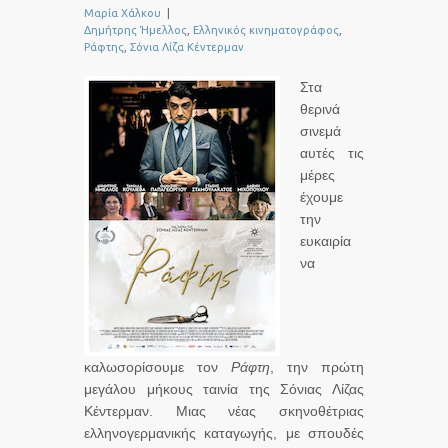
Μαρία Χάλκου
|
Δημήτρης Ήμελλος
,
Ελληνικός κινηματογράφος
,
Ράφτης
,
Σόνια Λίζα Κέντερμαν
Στα
θερινά
σινεμά
αυτές τις
μέρες
έχουμε
την
ευκαιρία
να
καλωσορίσουμε τον
Ράφτη
, την πρώτη
μεγάλου μήκους ταινία της Σόνιας Λίζας
Κέντερμαν. Μιας νέας σκηνοθέτριας
ελληνογερμανικής καταγωγής, με σπουδές