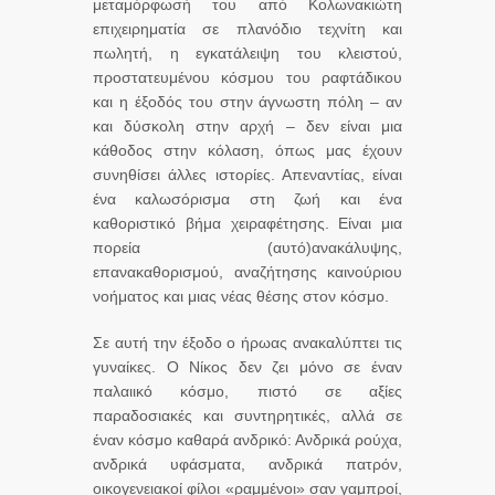
μεταμόρφωσή του από Κολωνακιώτη
επιχειρηματία σε πλανόδιο τεχνίτη και
πωλητή, η εγκατάλειψη του κλειστού,
προστατευμένου κόσμου του ραφτάδικου
και η έξοδός του στην άγνωστη πόλη – αν
και δύσκολη στην αρχή – δεν είναι μια
κάθοδος στην κόλαση, όπως μας έχουν
συνηθίσει άλλες ιστορίες. Απεναντίας, είναι
ένα καλωσόρισμα στη ζωή και ένα
καθοριστικό βήμα χειραφέτησης. Είναι μια
πορεία (αυτό)ανακάλυψης,
επανακαθορισμού, αναζήτησης καινούριου
νοήματος και μιας νέας θέσης στον κόσμο.
Σε αυτή την έξοδο ο ήρωας ανακαλύπτει τις
γυναίκες. Ο Νίκος δεν ζει μόνο σε έναν
παλαιικό κόσμο, πιστό σε αξίες
παραδοσιακές και συντηρητικές, αλλά σε
έναν κόσμο καθαρά ανδρικό: Ανδρικά ρούχα,
ανδρικά υφάσματα, ανδρικά πατρόν,
οικογενειακοί φίλοι «ραμμένοι» σαν γαμπροί,