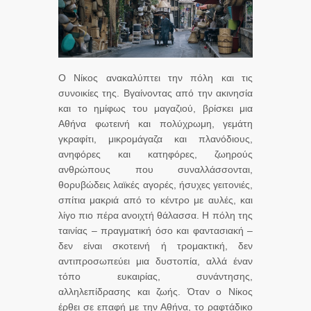
Ο Νίκος ανακαλύπτει την πόλη και τις
συνοικίες της. Βγαίνοντας από την ακινησία
και το ημίφως του μαγαζιού, βρίσκει μια
Αθήνα φωτεινή και πολύχρωμη, γεμάτη
γκραφίτι, μικρομάγαζα και πλανόδιους,
ανηφόρες και κατηφόρες, ζωηρούς
ανθρώπους που συναλλάσσονται,
θορυβώδεις λαϊκές αγορές, ήσυχες γειτονιές,
σπίτια μακριά από το κέντρο με αυλές, και
λίγο πιο πέρα ανοιχτή θάλασσα. Η πόλη της
ταινίας – πραγματική όσο και φαντασιακή –
δεν είναι σκοτεινή ή τρομακτική, δεν
αντιπροσωπεύει μια δυστοπία, αλλά έναν
τόπο ευκαιρίας, συνάντησης,
αλληλεπίδρασης και ζωής. Όταν ο Νίκος
έρθει σε επαφή με την Αθήνα, το ραφτάδικο