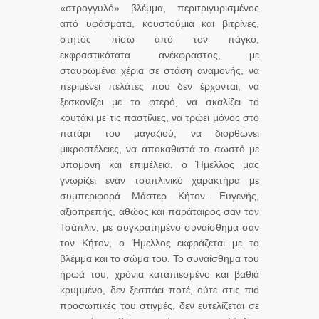
«στρογγυλό» βλέμμα, περιτριγυρισμένος
από υφάσματα, κουστούμια και βιτρίνες,
στητός πίσω από τον πάγκο,
εκφραστικότατα ανέκφραστος, με
σταυρωμένα χέρια σε στάση αναμονής, να
περιμένει πελάτες που δεν έρχονται, να
ξεσκονίζει με το φτερό, να σκαλίζει το
κουτάκι με τις παστίλιες, να τρώει μόνος στο
πατάρι του μαγαζιού, να διορθώνει
μικροατέλειες, να αποκαθιστά το σωστό με
υπομονή και επιμέλεια, ο Ήμελλος μας
γνωρίζει έναν τσαπλινικό χαρακτήρα με
συμπεριφορά Μάστερ Κήτον. Ευγενής,
αξιοπρεπής, αθώος και παράταιρος σαν τον
Τσάπλιν, με συγκρατημένο συναίσθημα σαν
τον Κήτον, ο Ήμελλος εκφράζεται με το
βλέμμα και το σώμα του. Το συναίσθημα του
ήρωά του, χρόνια καταπιεσμένο και βαθιά
κρυμμένο, δεν ξεσπάει ποτέ, ούτε στις πιο
προσωπικές του στιγμές, δεν ευτελίζεται σε