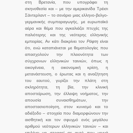
στη Βρετανία, που υπογράφει τη
σκηνοθεσία και – με την αμερικανίδα Τρέισι
Σάντερλαντ – το σενάριο μιας ελληνο-βελγο-
γερμανικής συμπαραγωγής, με ευρωπαϊκό
αέρα και θέμα που αγκαλιάζει πτυχές της
παλιότερης και της νεότερης ελληνικής
εμπειρίας. Αν κάτι διακρίνει τον
Ράφτη
είναι
ότι, ενώ καταπιάνεται με θεματολογίες που
απασχολούν την πλειονότητα των
σύγχρονων ελληνικών ταινιών, όπως η
οικογένεια, η οικονομική κρίση, η
μετανάστευση, ο έρωτας και η αναζήτηση
του εαυτού, γυρίζει την πλάτη στη
σκληρότητα, τη βία, την κλινική
αποστείρωση, την έλλειψη νοήματος, την
απουσία συναισθημάτων, την
αποστασιοποίηση, στον κυνισμό και το
αδιέξοδο – στοιχεία που διαμορφώνουν την
αισθητική και τον σφυγμό ενός μεγάλου
αριθμού νεότερων ελληνικών ταινιών – και
επιλέγει να στραφεί σε αυτό που γεννά