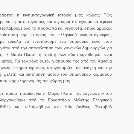
άφεται η κινηματογραφική ιστορία μιας χώρας; Πώς
ε να είμαστε σίγουρες και σίγουροι ότι έχουμε καταφέρει
εριλάβουμε όλα τα πρόσωπα και γεγονότα, όπως αρμόζει;
ερίπτωση της ιστορίας του ελληνικού κινηματογράφου,
με εύκολα να εντοπίσουμε ένα σημαντικό κενό που
γείται από την αποσιώπηση των γυναικών δημιουργών για
ες. Η Μαρία Πλυτά, η πρώτη Ελληνίδα σκηνοθέτρια, είναι
 αυτές. Για τον λόγο αυτό, η απουσία της από τον Κανόνα
ηνικής κινηματογραφίας υπογραμμίζει την ανάγκη για την
η, μελέτη και διατήρηση αυτού του σημαντικού κομματιού
ιτισμικής κληρονομιάς της χώρας μας.
 η πρώτη ημερίδα για τη Μαρία Πλυτά, την «άγνωστη» του
διοργανώθηκε από το Εργαστήριο Μελέτης Ελληνικού
ΜΕΚΤ) και φιλοξενήθηκε στο 63ο Διεθνές Φεστιβάλ