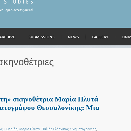
ARCHIVE
SUBMISSIONS
NEWS
GALLERY
LINK
σκηνοθέτριες
στη» σκηνοθέτρια Μαρία Πλυτά
ατογράφου Θεσσαλονίκης: Μια
ος
,
Ημερίδα
,
Μαρία Πλυτά
,
Παλιός Ελληνικός Κινηματογράφος
,