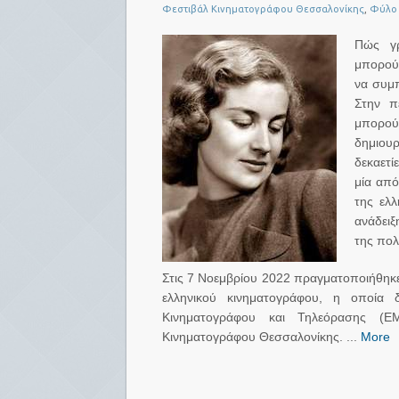
Φεστιβάλ Κινηματογράφου Θεσσαλονίκης
,
Φύλο
Πώς γρ
μπορούμ
να συμπ
Στην π
μπορού
δημιουρ
δεκαετί
μία από
της ελλ
ανάδειξ
της πολ
Στις 7 Νοεμβρίου 2022 πραγματοποιήθηκε
ελληνικού κινηματογράφου, η οποία 
Κινηματογράφου και Τηλεόρασης (Ε
Κινηματογράφου Θεσσαλονίκης. ...
More