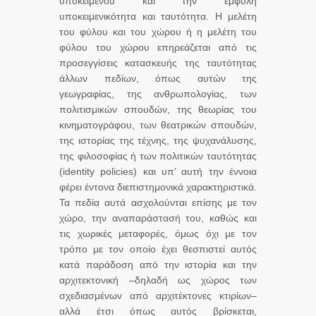
υποκειμένου και την έμφυλη
υποκειμενικότητα και ταυτότητα. Η μελέτη
του φύλου και του χώρου ή η μελέτη του
φύλου του χώρου επηρεάζεται από τις
προσεγγίσεις κατασκευής της ταυτότητας
άλλων πεδίων, όπως αυτών της
γεωγραφίας, της ανθρωπολογίας, των
πολιτισμικών σπουδών, της θεωρίας του
κινηματογράφου, των θεατρικών σπουδών,
της ιστορίας της τέχνης, της ψυχανάλυσης,
της φιλοσοφίας ή των πολιτικών ταυτότητας
(identity policies) και υπ’ αυτή την έννοια
φέρει έντονα διεπιστημονικά χαρακτηριστικά.
Τα πεδία αυτά ασχολούνται επίσης με τον
χώρο, την αναπαράστασή του, καθώς και
τις χωρικές μεταφορές, όμως όχι με τον
τρόπο με τον οποίο έχει θεσπιστεί αυτός
κατά παράδοση από την ιστορία και την
αρχιτεκτονική –δηλαδή ως χώρος των
σχεδιασμένων από αρχιτέκτονες κτιρίων–
αλλά έτσι όπως αυτός βρίσκεται,