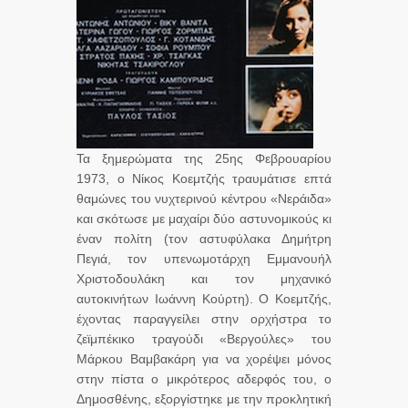
Τα ξημερώματα της 25ης Φεβρουαρίου
1973, ο Νίκος Κοεμτζής τραυμάτισε επτά
θαμώνες του νυχτερινού κέντρου «Νεράιδα»
και σκότωσε με μαχαίρι δύο αστυνομικούς κι
έναν πολίτη (τον αστυφύλακα Δημήτρη
Πεγιά, τον υπενωμοτάρχη Εμμανουήλ
Χριστοδουλάκη και τον μηχανικό
αυτοκινήτων Ιωάννη Κούρτη). Ο Κοεμτζής,
έχοντας παραγγείλει στην ορχήστρα το
ζεϊμπέκικο τραγούδι «Βεργούλες» του
Μάρκου Βαμβακάρη για να χορέψει μόνος
στην πίστα ο μικρότερος αδερφός του, ο
Δημοσθένης, εξοργίστηκε με την προκλητική