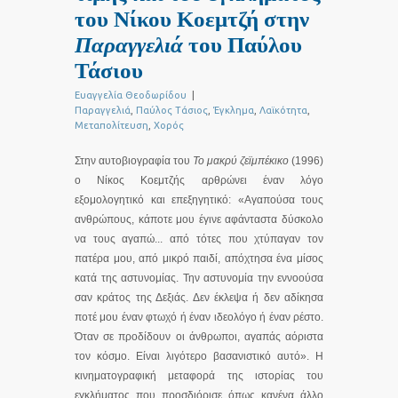
του Νίκου Κοεμτζή στην
Παραγγελιά
του Παύλου
Τάσιου
Ευαγγελία Θεοδωρίδου
|
Παραγγελιά
,
Παύλος Τάσιος
,
Έγκλημα
,
Λαϊκότητα
,
Μεταπολίτευση
,
Χορός
Στην αυτοβιογραφία του
Το μακρύ ζεϊμπέκικο
(1996)
ο Νίκος Κοεμτζής αρθρώνει έναν λόγο
εξομολογητικό και επεξηγητικό: «Αγαπούσα τους
ανθρώπους, κάποτε μου έγινε αφάνταστα δύσκολο
να τους αγαπώ... από τότες που χτύπαγαν τον
πατέρα μου, από μικρό παιδί, απόχτησα ένα μίσος
κατά της αστυνομίας. Την αστυνομία την εννοούσα
σαν κράτος της Δεξιάς. Δεν έκλεψα ή δεν αδίκησα
ποτέ μου έναν φτωχό ή έναν ιδεολόγο ή έναν ρέστο.
Όταν σε προδίδουν οι άνθρωποι, αγαπάς αόριστα
τον κόσμο. Είναι λιγότερο βασανιστικό αυτό». Η
κινηματογραφική μεταφορά της ιστορίας του
εγκλήματος που προσδιόρισε όπως κανένα άλλο