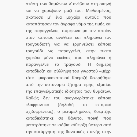
στάση των θαμώνων ν’ ανέβουν στη σκηνή
και να χορέψουν μαζί του. Μεθυσμένος,
σκότωσε μ’ ένα μαχαίρι αυτούς που
καταπάτησαν τον άγραφο νόμο της τιμής και
της παραγγελιάς, σύμφωνα με τον οποίον
όταν κάποιος αναθέτει και πληρώνει τον
τραγουδιστή για να ερμηνεύσει κάποιο
τραγούδι ως παραγγελιά, στην πίστα
χορεύει μόνο εκείνος που πληρώνει ή
παραγγέλνει το τραγούδι. Η διήμερη
καταδίωξη και σύλληψη του γνωστού –μέχρι
τότε– μικροκακοποιού Κοεμτζή θεωρήθηκε
από την αστυνομία ζήτημα τιμής, εξαιτίας
της επαγγελματικής ιδιότητας των θυμάτων.
Καθώς δεν του αναγνωρίστηκε κάποιο
ελαφρυντικό (δηλαδή το ιστορικό
σχιζοφρένειας), ο μεταμελημένος Κοεμτζής
καταδικάστηκε σε θάνατο, ποινή που
μετατράπηκε σε ισόβια κάθειρξη ύστερα από
την κατάργηση της θανατικής ποινής στην