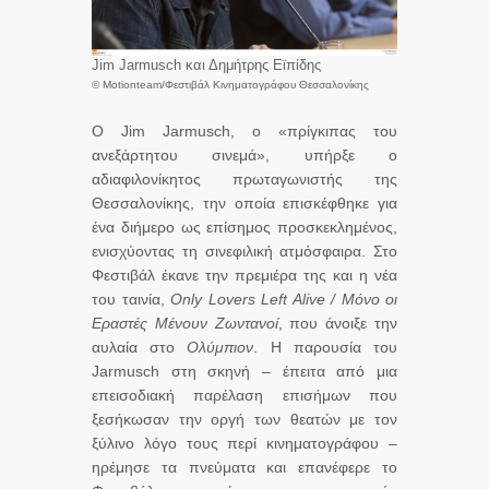
Jim Jarmusch και Δημήτρης Εϊπίδης
© Motionteam/Φεστιβάλ Κινηματογράφου Θεσσαλονίκης
Ο Jim Jarmusch, ο «πρίγκιπας του
ανεξάρτητου σινεμά», υπήρξε ο
αδιαφιλονίκητος πρωταγωνιστής της
Θεσσαλονίκης, την οποία επισκέφθηκε για
ένα διήμερο ως επίσημος προσκεκλημένος,
ενισχύοντας τη σινεφιλική ατμόσφαιρα. Στο
Φεστιβάλ έκανε την πρεμιέρα της και η νέα
του ταινία,
Only
Lovers
Left
Alive
/ Μόνο οι
Εραστές Μένουν Ζωντανοί
, που άνοιξε την
αυλαία στο
Ολύμπιον
. Η παρουσία του
Jarmusch στη σκηνή – έπειτα από μια
επεισοδιακή παρέλαση επισήμων που
ξεσήκωσαν την οργή των θεατών με τον
ξύλινο λόγο τους περί κινηματογράφου –
ηρέμησε τα πνεύματα και επανέφερε το