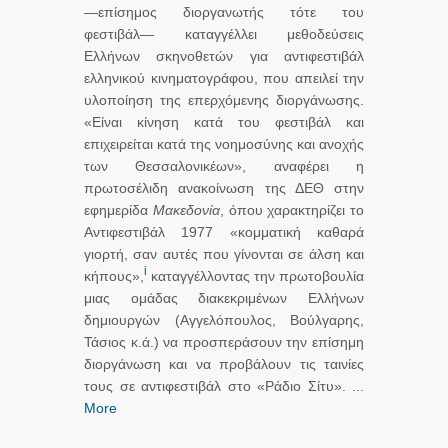
―επίσημος διοργανωτής τότε του
φεστιβάλ― καταγγέλλει μεθοδεύσεις
Ελλήνων σκηνοθετών για αντιφεστιβάλ
ελληνικού κινηματογράφου, που απειλεί την
υλοποίηση της επερχόμενης διοργάνωσης.
«Είναι κίνηση κατά του φεστιβάλ και
επιχειρείται κατά της νοημοσύνης και ανοχής
των Θεσσαλονικέων», αναφέρει η
πρωτοσέλιδη ανακοίνωση της ΔΕΘ στην
εφημερίδα
Μακεδονία
, όπου χαρακτηρίζει το
Αντιφεστιβάλ 1977 «κομματική καθαρά
γιορτή, σαν αυτές που γίνονται σε άλση και
i
κήπους»,
καταγγέλλοντας την πρωτοβουλία
μιας ομάδας διακεκριμένων Ελλήνων
δημιουργών (Αγγελόπουλος, Βούλγαρης,
Τάσιος κ.ά.) να προσπεράσουν την επίσημη
διοργάνωση και να προβάλουν τις ταινίες
τους σε αντιφεστιβάλ στο «Ράδιο Σίτυ». ...
More