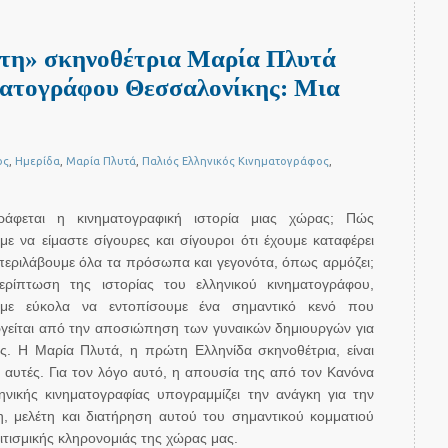
στη» σκηνοθέτρια Μαρία Πλυτά
ατογράφου Θεσσαλονίκης: Μια
ος
,
Ημερίδα
,
Μαρία Πλυτά
,
Παλιός Ελληνικός Κινηματογράφος
,
άφεται η κινηματογραφική ιστορία μιας χώρας; Πώς
ε να είμαστε σίγουρες και σίγουροι ότι έχουμε καταφέρει
εριλάβουμε όλα τα πρόσωπα και γεγονότα, όπως αρμόζει;
ερίπτωση της ιστορίας του ελληνικού κινηματογράφου,
με εύκολα να εντοπίσουμε ένα σημαντικό κενό που
γείται από την αποσιώπηση των γυναικών δημιουργών για
ες. Η Μαρία Πλυτά, η πρώτη Ελληνίδα σκηνοθέτρια, είναι
 αυτές. Για τον λόγο αυτό, η απουσία της από τον Κανόνα
ηνικής κινηματογραφίας υπογραμμίζει την ανάγκη για την
η, μελέτη και διατήρηση αυτού του σημαντικού κομματιού
ιτισμικής κληρονομιάς της χώρας μας.