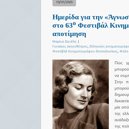
10/01/2023
Ημερίδα για την «Άγνω
ο
στο 63
Φεστιβάλ Κινημ
αποτίμηση
Μαρίνα Ζιγνέλη
|
Γυναίκες σκηνοθέτριες
,
Ελληνικός κινηματογράφ
Φεστιβάλ Κινηματογράφου Θεσσαλονίκης
,
Φύλο
Πώς γρ
μπορούμ
να συμπ
Στην π
μπορού
δημιουρ
δεκαετί
μία από
της ελλ
ανάδειξ
της πολ