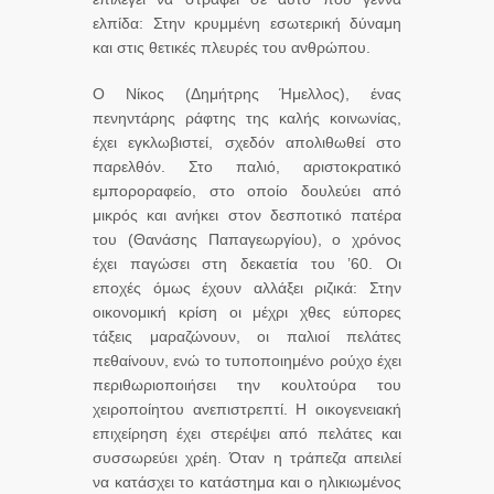
ελπίδα: Στην κρυμμένη εσωτερική δύναμη
και στις θετικές πλευρές του ανθρώπου.
Ο Νίκος (Δημήτρης Ήμελλος), ένας
πενηντάρης ράφτης της καλής κοινωνίας,
έχει εγκλωβιστεί, σχεδόν απολιθωθεί στο
παρελθόν. Στο παλιό, αριστοκρατικό
εμποροραφείο, στο οποίο δουλεύει από
μικρός και ανήκει στον δεσποτικό πατέρα
του (Θανάσης Παπαγεωργίου), ο χρόνος
έχει παγώσει στη δεκαετία του ’60. Οι
εποχές όμως έχουν αλλάξει ριζικά: Στην
οικονομική κρίση οι μέχρι χθες εύπορες
τάξεις μαραζώνουν, οι παλιοί πελάτες
πεθαίνουν, ενώ το τυποποιημένο ρούχο έχει
περιθωριοποιήσει την κουλτούρα του
χειροποίητου ανεπιστρεπτί. Η οικογενειακή
επιχείρηση έχει στερέψει από πελάτες και
συσσωρεύει χρέη. Όταν η τράπεζα απειλεί
να κατάσχει το κατάστημα και ο ηλικιωμένος