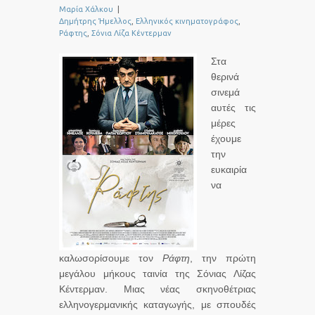
Μαρία Χάλκου
|
Δημήτρης Ήμελλος
,
Ελληνικός κινηματογράφος
,
Ράφτης
,
Σόνια Λίζα Κέντερμαν
Στα
θερινά
σινεμά
αυτές τις
μέρες
έχουμε
την
ευκαιρία
να
καλωσορίσουμε τον
Ράφτη
, την πρώτη
μεγάλου μήκους ταινία της Σόνιας Λίζας
Κέντερμαν. Μιας νέας σκηνοθέτριας
ελληνογερμανικής καταγωγής, με σπουδές