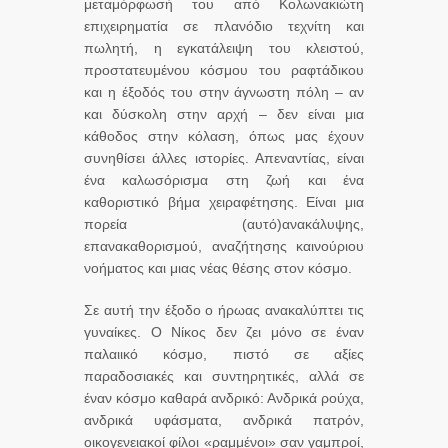
μεταμόρφωσή του από Κολωνακιώτη
επιχειρηματία σε πλανόδιο τεχνίτη και
πωλητή, η εγκατάλειψη του κλειστού,
προστατευμένου κόσμου του ραφτάδικου
και η έξοδός του στην άγνωστη πόλη – αν
και δύσκολη στην αρχή – δεν είναι μια
κάθοδος στην κόλαση, όπως μας έχουν
συνηθίσει άλλες ιστορίες. Απεναντίας, είναι
ένα καλωσόρισμα στη ζωή και ένα
καθοριστικό βήμα χειραφέτησης. Είναι μια
πορεία (αυτό)ανακάλυψης,
επανακαθορισμού, αναζήτησης καινούριου
νοήματος και μιας νέας θέσης στον κόσμο.
Σε αυτή την έξοδο ο ήρωας ανακαλύπτει τις
γυναίκες. Ο Νίκος δεν ζει μόνο σε έναν
παλαιικό κόσμο, πιστό σε αξίες
παραδοσιακές και συντηρητικές, αλλά σε
έναν κόσμο καθαρά ανδρικό: Ανδρικά ρούχα,
ανδρικά υφάσματα, ανδρικά πατρόν,
οικογενειακοί φίλοι «ραμμένοι» σαν γαμπροί,