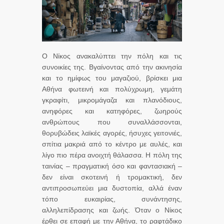
Ο Νίκος ανακαλύπτει την πόλη και τις
συνοικίες της. Βγαίνοντας από την ακινησία
και το ημίφως του μαγαζιού, βρίσκει μια
Αθήνα φωτεινή και πολύχρωμη, γεμάτη
γκραφίτι, μικρομάγαζα και πλανόδιους,
ανηφόρες και κατηφόρες, ζωηρούς
ανθρώπους που συναλλάσσονται,
θορυβώδεις λαϊκές αγορές, ήσυχες γειτονιές,
σπίτια μακριά από το κέντρο με αυλές, και
λίγο πιο πέρα ανοιχτή θάλασσα. Η πόλη της
ταινίας – πραγματική όσο και φαντασιακή –
δεν είναι σκοτεινή ή τρομακτική, δεν
αντιπροσωπεύει μια δυστοπία, αλλά έναν
τόπο ευκαιρίας, συνάντησης,
αλληλεπίδρασης και ζωής. Όταν ο Νίκος
έρθει σε επαφή με την Αθήνα, το ραφτάδικο