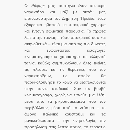
Ο Ράφτης
μας συστήνει έναν ιδιαίτερο
χαρακτήρα και μαζί με αυτόν μας
επανασυστήνει τον Δημήτρη Ήμελλο, έναν
εξαιρετικό ηθοποιό με υποκριτικό χάρισμα
και έντονη σωματική παρουσία. Τα πρώτα
λεπτά της ταινίας – τόσο υποκριτικά όσο και
σκηνοθετικά – είναι μια από τις πιο δυνατές
και ευφάνταστες εισαγωγές
κινηματογραφικού χαρακτήρα σε ελληνική
ταινία, καθώς συμπυκνώνουν όλες εκείνες
τις πλευρές και τις θεματικές που τον
χαρακτηρίζουν, τις οποίες θα
παρακολουθήσει το κοινό να ξεδιπλώνονται
στην ταινία σταδιακά. Σαν σε βουβό
κινηματογράφο, χωρίς να ειπωθεί μια λέξη,
μέσα από τα μικροαντικείμενα που τον
περιβάλλουν, μέσα από το ντύσιμο – το
άψογο παλαιικό κουστούμι και τα
μανικετόκουμπα – την κινησιολογία, την
προσήλωση στις λεπτομέρειες, το τεράστιο