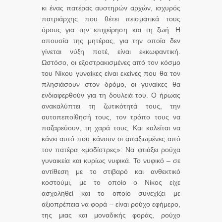
κι ένας πατέρας αυστηρών αρχών, ισχυρός
πατριάρχης που θέτει πεισματικά τους
όρους για την επιχείρηση και τη ζωή. Η
απουσία της μητέρας, για την οποία δεν
γίνεται νύξη ποτέ, είναι εκκωφαντική.
Ωστόσο, οι εξοστρακισμένες από τον κόσμο
του Νίκου γυναίκες είναι εκείνες που θα τον
πλησιάσουν στον δρόμο, οι γυναίκες θα
ενδιαφερθούν για τη δουλειά του. Ο ήρωας
ανακαλύπτει τη ζωτικότητά τους, την
αυτοπεποίθησή τους, τον τρόπο τους να
παζαρεύουν, τη χαρά τους. Και καλείται να
κάνει αυτό που κάνουν οι απαξιωμένες από
τον πατέρα «μοδίστρες»: Να φτιάξει ρούχα
γυναικεία και κυρίως νυφικά. Το νυφικό – σε
αντίθεση με το στιβαρό και ανθεκτικό
κοστούμι, με το οποίο ο Νίκος είχε
ασχοληθεί και το οποίο συνεχίζει με
αξιοπρέπεια να φορά – είναι ρούχο εφήμερο,
της μιας και μοναδικής φοράς, ρούχο