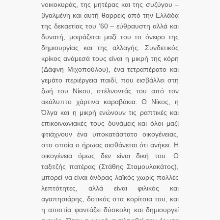
νοικοκυράς, της μητέρας και της συζύγου –
βγαλμένη και αυτή θαρρείς από την Ελλάδα
της δεκαετίας του ’60 – εύθραυστη αλλά και
δυνατή, μοιράζεται μαζί του το όνειρο της
δημιουργίας και της αλλαγής. Συνδετικός
κρίκος ανάμεσά τους είναι η μικρή της κόρη
(Δάφνη Μιχοπούλου), ένα τετραπέρατο και
γεμάτο περιέργεια παιδί, που εισβάλλει στη
ζωή του Νίκου, στέλνοντάς του από τον
ακάλυπτο χάρτινα καραβάκια. Ο Νίκος, η
Όλγα και η μικρή ενώνουν τις ραπτικές και
επικοινωνιακές τους δυνάμεις και όλοι μαζί
φτιάχνουν ένα υποκατάστατο οικογένειας,
στο οποία ο ήρωας αισθάνεται ότι ανήκει. Η
οικογένεια όμως δεν είναι δική του. Ο
ταξιτζής πατέρας (Στάθης Σταμουλακάτος),
μπορεί να είναι άνδρας λαϊκός χωρίς πολλές
λεπτότητες, αλλά είναι φιλικός και
αγαπησιάρης, δοτικός στα κορίτσια του, και
η απιστία φαντάζει δύσκολη και δημιουργεί