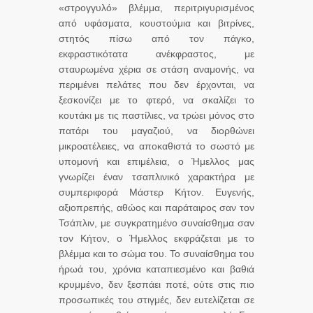
«στρογγυλό» βλέμμα, περιτριγυρισμένος
από υφάσματα, κουστούμια και βιτρίνες,
στητός πίσω από τον πάγκο,
εκφραστικότατα ανέκφραστος, με
σταυρωμένα χέρια σε στάση αναμονής, να
περιμένει πελάτες που δεν έρχονται, να
ξεσκονίζει με το φτερό, να σκαλίζει το
κουτάκι με τις παστίλιες, να τρώει μόνος στο
πατάρι του μαγαζιού, να διορθώνει
μικροατέλειες, να αποκαθιστά το σωστό με
υπομονή και επιμέλεια, ο Ήμελλος μας
γνωρίζει έναν τσαπλινικό χαρακτήρα με
συμπεριφορά Μάστερ Κήτον. Ευγενής,
αξιοπρεπής, αθώος και παράταιρος σαν τον
Τσάπλιν, με συγκρατημένο συναίσθημα σαν
τον Κήτον, ο Ήμελλος εκφράζεται με το
βλέμμα και το σώμα του. Το συναίσθημα του
ήρωά του, χρόνια καταπιεσμένο και βαθιά
κρυμμένο, δεν ξεσπάει ποτέ, ούτε στις πιο
προσωπικές του στιγμές, δεν ευτελίζεται σε