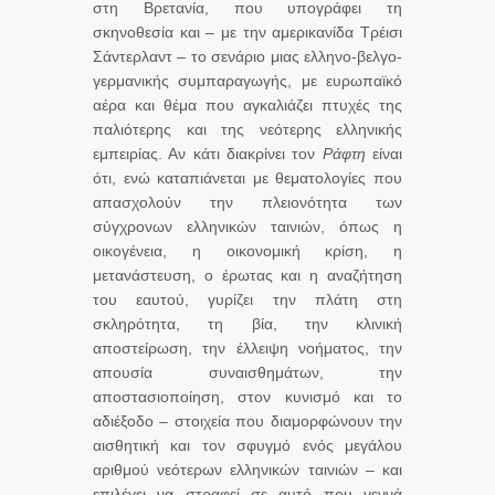
στη Βρετανία, που υπογράφει τη
σκηνοθεσία και – με την αμερικανίδα Τρέισι
Σάντερλαντ – το σενάριο μιας ελληνο-βελγο-
γερμανικής συμπαραγωγής, με ευρωπαϊκό
αέρα και θέμα που αγκαλιάζει πτυχές της
παλιότερης και της νεότερης ελληνικής
εμπειρίας. Αν κάτι διακρίνει τον
Ράφτη
είναι
ότι, ενώ καταπιάνεται με θεματολογίες που
απασχολούν την πλειονότητα των
σύγχρονων ελληνικών ταινιών, όπως η
οικογένεια, η οικονομική κρίση, η
μετανάστευση, ο έρωτας και η αναζήτηση
του εαυτού, γυρίζει την πλάτη στη
σκληρότητα, τη βία, την κλινική
αποστείρωση, την έλλειψη νοήματος, την
απουσία συναισθημάτων, την
αποστασιοποίηση, στον κυνισμό και το
αδιέξοδο – στοιχεία που διαμορφώνουν την
αισθητική και τον σφυγμό ενός μεγάλου
αριθμού νεότερων ελληνικών ταινιών – και
επιλέγει να στραφεί σε αυτό που γεννά