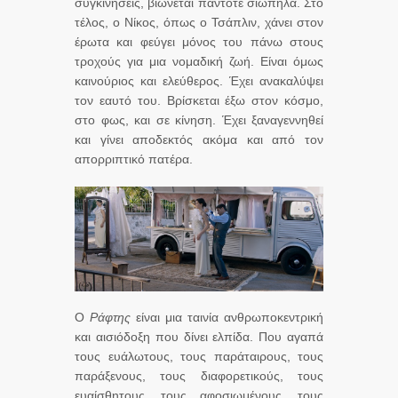
συγκινήσεις, βιώνεται πάντοτε σιωπηλά. Στο
τέλος, ο Νίκος, όπως ο Τσάπλιν, χάνει στον
έρωτα και φεύγει μόνος του πάνω στους
τροχούς για μια νομαδική ζωή. Είναι όμως
καινούριος και ελεύθερος. Έχει ανακαλύψει
τον εαυτό του. Βρίσκεται έξω στον κόσμο,
στο φως, και σε κίνηση. Έχει ξαναγεννηθεί
και γίνει αποδεκτός ακόμα και από τον
απορριπτικό πατέρα.
Ο
Ράφτης
είναι μια ταινία ανθρωποκεντρική
και αισιόδοξη που δίνει ελπίδα. Που αγαπά
τους ευάλωτους, τους παράταιρους, τους
παράξενους, τους διαφορετικούς, τους
ευαίσθητους, τους αφοσιωμένους, τους