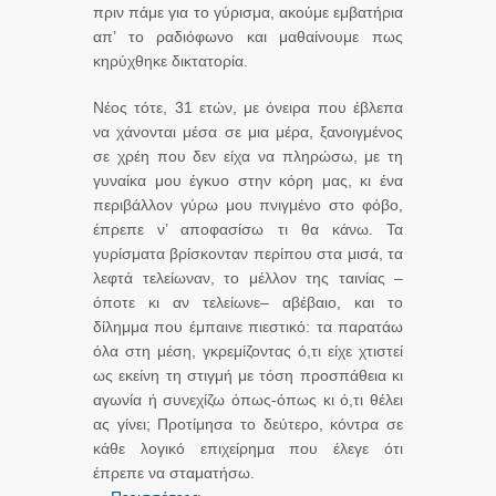
πριν πάμε για το γύρισμα, ακούμε εμβατήρια
απ’ το ραδιόφωνο και μαθαίνουμε πως
κηρύχθηκε δικτατορία.
Νέος τότε, 31 ετών, με όνειρα που έβλεπα
να χάνονται μέσα σε μια μέρα, ξανοιγμένος
σε χρέη που δεν είχα να πληρώσω, με τη
γυναίκα μου έγκυο στην κόρη μας, κι ένα
περιβάλλον γύρω μου πνιγμένο στο φόβο,
έπρεπε ν’ αποφασίσω τι θα κάνω. Τα
γυρίσματα βρίσκονταν περίπου στα μισά, τα
λεφτά τελείωναν, το μέλλον της ταινίας –
όποτε κι αν τελείωνε– αβέβαιο, και το
δίλημμα που έμπαινε πιεστικό: τα παρατάω
όλα στη μέση, γκρεμίζοντας ό,τι είχε χτιστεί
ως εκείνη τη στιγμή με τόση προσπάθεια κι
αγωνία ή συνεχίζω όπως-όπως κι ό,τι θέλει
ας γίνει; Προτίμησα το δεύτερο, κόντρα σε
κάθε λογικό επιχείρημα που έλεγε ότι
έπρεπε να σταματήσω.