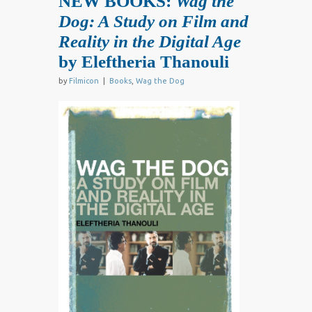
NEW BOOKS:
Wag the
Dog: A Study on Film and
Reality in the Digital Age
by Eleftheria Thanouli
by
Filmicon
|
Books
,
Wag the Dog