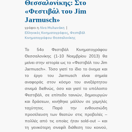
Θεσσαλονίκης: Στο
«Φεστιβάλ του Jim
Jarmusch»
γράφει η
Λίνα Μυλωνάκη
|
Ελληνικός Κινηματογράφος
,
Φεστιβάλ
Κινηματογράφου Θεσσαλονίκης
Το 54ο Φεστιβάλ Κινηματογράφου
Θεσσαλονίκης (1-10 Νοεμβρίου 2013) θα
μείνει στην ιστορία ως το «Φεστιβάλ του Jim
Jarmusch». Τόσο γιατί το ίδιο το όνομα και
το έργο του Jarmusch είναι σημεία
αναφοράς στον κόσμο του ανεξάρτητου
σινεμά διεθνώς, όσο και γιατί το υπόλοιπο
Φεστιβάλ, σε επίπεδο ταινιών, δημιουργών
και δράσεων, κινήθηκε μάλλον σε χαμηλές
ταχύτητες. Παρά την ενθουσιώδη
προσέλευση των θεατών στις προβολές –
πολλές από τις οποίες ήταν sold-out – και
τη γενικότερη σινεφίλ διάθεση του κοινού,