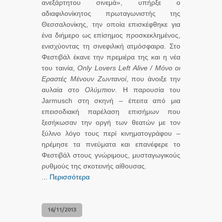
ανεξάρτητου σινεμά», υπήρξε ο
αδιαφιλονίκητος πρωταγωνιστής της
Θεσσαλονίκης, την οποία επισκέφθηκε για
ένα διήμερο ως επίσημος προσκεκλημένος,
ενισχύοντας τη σινεφιλική ατμόσφαιρα. Στο
Φεστιβάλ έκανε την πρεμιέρα της και η νέα
του ταινία,
Only
Lovers
Left
Alive
/ Μόνο οι
Εραστές Μένουν Ζωντανοί
, που άνοιξε την
αυλαία στο
Ολύμπιον
. Η παρουσία του
Jarmusch στη σκηνή – έπειτα από μια
επεισοδιακή παρέλαση επισήμων που
ξεσήκωσαν την οργή των θεατών με τον
ξύλινο λόγο τους περί κινηματογράφου –
ηρέμησε τα πνεύματα και επανέφερε το
Φεστιβάλ στους γνώριμους, μυσταγωγικούς
ρυθμούς της σκοτεινής αίθουσας.
...
Περισσότερα
16/11/2013