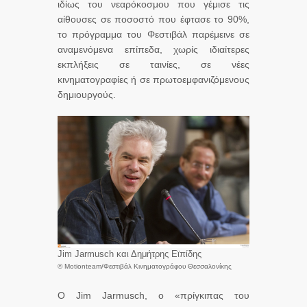
ιδίως του νεαρόκοσμου που γέμισε τις
αίθουσες σε ποσοστό που έφτασε το 90%,
το πρόγραμμα του Φεστιβάλ παρέμεινε σε
αναμενόμενα επίπεδα, χωρίς ιδιαίτερες
εκπλήξεις σε ταινίες, σε νέες
κινηματογραφίες ή σε πρωτοεμφανιζόμενους
δημιουργούς.
Jim Jarmusch και Δημήτρης Εϊπίδης
© Motionteam/Φεστιβάλ Κινηματογράφου Θεσσαλονίκης
Ο Jim Jarmusch, ο «πρίγκιπας του