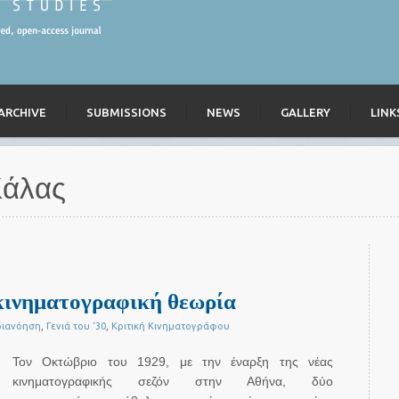
ARCHIVE
SUBMISSIONS
NEWS
GALLERY
LINK
Κάλας
κινηματογραφική θεωρία
διανόηση
,
Γενιά του ‘30
,
Κριτική Κινηματογράφου
Τον Οκτώβριο του 1929, με την έναρξη της νέας
κινηματογραφικής σεζόν στην Αθήνα, δύο