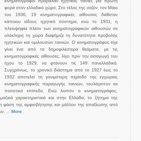
κινηματογράφοι πρόβαλαν ηχητικές ταινίες για πρώτη
φορά στον ελλαδικό χώρο. Στο τέλος της σεζόν, τον Μάιο
του 1930, 19 κινηματογραφικές αίθουσες διέθεταν
κάποιου είδους ηχητικό σύστημα, ενώ το 1931, η
πλειοψηφία πλέον των κινηματογραφικών αιθουσών σε
ολόκληρη τη χώρα διαφήμιζε τη δυνατότητα προβολής
ηχητικών και ομιλουσών ταινιών. Ο κινηματογράφος είχε
γίνει ένα από τα δημοφιλέστερα θεάματα, με τις
κινηματογραφικές αίθουσες, λίγο πριν την εισαγωγή του
ήχου το 1929, να φτάνουν τις 149 πανελλαδικά.
Συγχρόνως, το χρονικό διάστημα από το 1927 έως το
1932 αποτελεί τη γονιμότερη περίοδο της εγχώριας
κινηματογραφικής παραγωγής ταινιών, τουλάχιστον σε
ποσοτικό επίπεδο. Ενώ λοιπόν ο κινηματογράφος,
 μαζικά χαρακτηριστικά και στην Ελλάδα, το ζήτημα της
τη φάση της αμφισβήτησης και μάλλον της απαξίωσης από
ν. ...
More