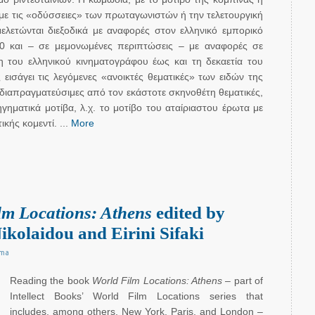
, με τις «οδύσσειες» των πρωταγωνιστών ή την τελετουργική
ελετώνται διεξοδικά με αναφορές στον ελληνικό εμπορικό
0 και – σε μεμονωμένες περιπτώσεις – με αναφορές σε
 του ελληνικού κινηματογράφου έως και τη δεκαετία του
εισάγει τις λεγόμενες «ανοικτές θεματικές» των ειδών της
α διαπραγματεύσιμες από τον εκάστοτε σκηνοθέτη θεματικές,
ηγηματικά μοτίβα, λ.χ. το μοτίβο του αταίριαστου έρωτα με
κής κομεντί. ...
More
lm Locations: Athens
edited by
ikolaidou and Eirini Sifaki
ema
Reading the book
World Film Locations: Athens
– part of
Intellect Books’ World Film Locations series that
includes, among others, New York, Paris, and London –