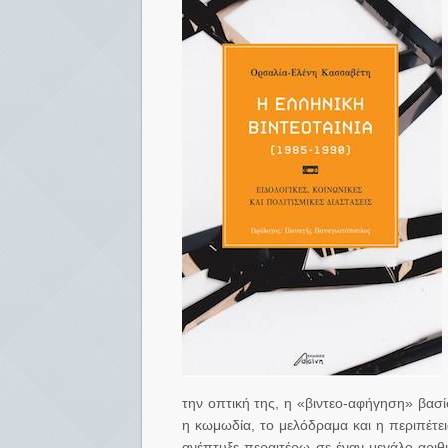
την οπτική της, η «βιντεο-αφήγηση» βασ
η κωμωδία, το μελόδραμα και η περιπέτει
ανέπτυξε περαιτέρω σε έναν μεγάλο αριθμ