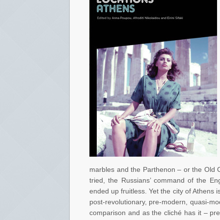
marbles and the Parthenon – or the Old C
tried, the Russians’ command of the En
ended up fruitless. Yet the city of Athens is
post-revolutionary, pre-modern, quasi-mo
comparison and as the cliché has it – pre