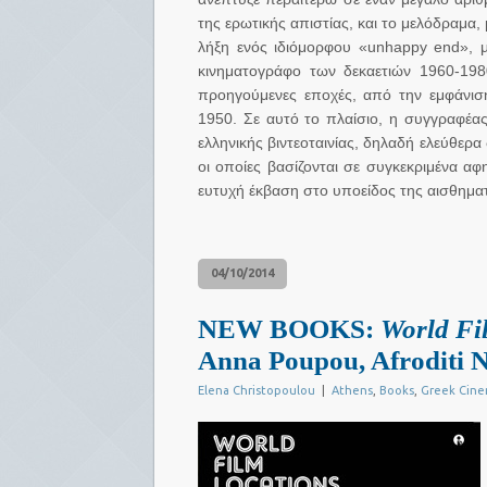
της ερωτικής απιστίας, και το μελόδραμα
λήξη ενός ιδιόμορφου «unhappy end», μ
κινηματογράφο των δεκαετιών 1960-198
προηγούμενες εποχές, από την εμφάνιση
1950. Σε αυτό το πλαίσιο, η συγγραφέας 
ελληνικής βιντεοταινίας, δηλαδή ελεύθερ
οι οποίες βασίζονται σε συγκεκριμένα αφ
ευτυχή έκβαση στο υποείδος της αισθηματι
04/10/2014
NEW BOOKS:
World Fi
Anna Poupou, Afroditi N
Elena Christopoulou
|
Athens
,
Books
,
Greek Cin