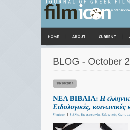
HOME
ABOUT
CURRENT
BLOG - October 
18/10/2014
ΝΕΑ ΒΙΒΛΙΑ:
Η ελληνικ
Ειδολογικές, κοινωνικές 
Filmicon
|
Βιβλία
,
Βιντεοταινία
,
Ελληνικός Κινημα