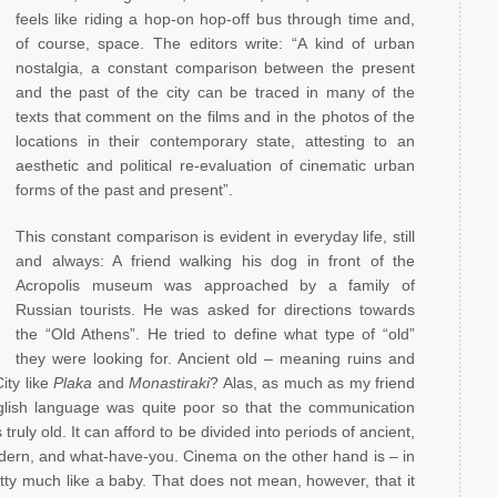
feels like riding a hop-on hop-off bus through time and,
of course, space. The editors write: “A kind of urban
nostalgia, a constant comparison between the present
and the past of the city can be traced in many of the
texts that comment on the films and in the photos of the
locations in their contemporary state, attesting to an
aesthetic and political re-evaluation of cinematic urban
forms of the past and present”.
This constant comparison is evident in everyday life, still
and always: A friend walking his dog in front of the
Acropolis museum was approached by a family of
Russian tourists. He was asked for directions towards
the “Old Athens”. He tried to define what type of “old”
they were looking for. Ancient old – meaning ruins and
ity like
Plaka
and
Monastiraki
? Alas, as much as my friend
glish language was quite poor so that the communication
 truly old. It can afford to be divided into periods of ancient,
dern, and what-have-you. Cinema on the other hand is – in
tty much like a baby. That does not mean, however, that it