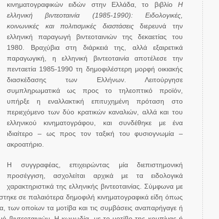
κινηματογραφικών ειδών στην Ελλάδα, το βιβλίο
Η
ελληνική βιντεοταινία (1985-1990): Ειδολογικές,
κοινωνικές και πολιτισμικές διαστάσεις
διερευνά την
ελληνική παραγωγή βιντεοταινιών της δεκαετίας του
1980. Βραχύβια στη διάρκειά της, αλλά εξαιρετικά
παραγωγική, η ελληνική βιντεοταινία αποτέλεσε την
πενταετία 1985-1990 τη δημοφιλέστερη μορφή οικιακής
διασκέδασης των Ελλήνων. Λειτούργησε
συμπληρωματικά ως προς το τηλεοπτικό προϊόν,
υπήρξε η εναλλακτική επιτυχημένη πρόταση στο
περιεχόμενο των δύο κρατικών καναλιών, αλλά και του
ελληνικού κινηματογράφου, και συνδέθηκε με ένα
ιδιαίτερο – ως προς τον ταξική του φυσιογνωμία –
ακροατήριο.
Η συγγραφέας,
επιχειρώντας μία διεπιστημονική
προσέγγιση, ασχολείται αρχικά με τα ειδολογικά
χαρακτηριστικά της ελληνικής βιντεοταινίας. Σύμφωνα με
ίστηκε σε παλαιότερα δημοφιλή κινηματογραφικά είδη όπως
α, των οποίων τα μοτίβα και τις συμβάσεις αναπαρήγαγε ή
ό βιντεοταινιών. Η κωμωδία, με το μοτίβο της κομπίνας ή