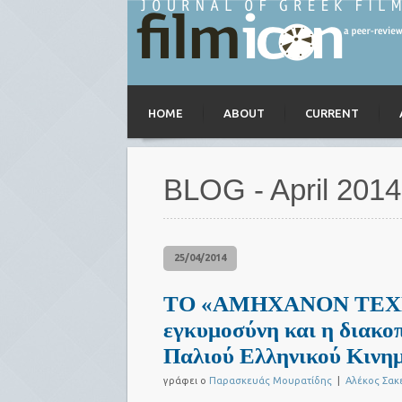
HOME
ABOUT
CURRENT
BLOG - April 2014
25/04/2014
ΤΟ «ΑΜΗΧΑΝΟΝ ΤΕΧΝΗ
εγκυμοσύνη και η διακο
Παλιού Ελληνικού Κινη
γράφει ο
Παρασκευάς Μουρατίδης
|
Αλέκος Σακ