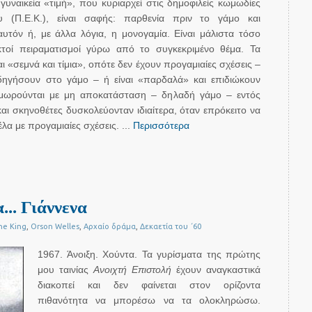
γυναικεία «τιμή», που κυριαρχεί στις δημοφιλείς κωμωδίες
υ (Π.Ε.Κ.), είναι σαφής: παρθενία πριν το γάμο και
υτόν ή, με άλλα λόγια, η μονογαμία. Είναι μάλιστα τόσο
κτοί πειραματισμοί γύρω από το συγκεκριμένο θέμα. Τα
ναι «σεμνά και τίμια», οπότε δεν έχουν προγαμιαίες σχέσεις –
ηγήσουν στο γάμο – ή είναι «παρδαλά» και επιδιώκουν
 τιμωρούνται με μη αποκατάσταση – δηλαδή γάμο – εντός
και σκηνοθέτες δυσκολεύονταν ιδιαίτερα, όταν επρόκειτο να
α με προγαμιαίες σχέσεις. ...
Περισσότερα
. Γιάννενα
he King
,
Orson Welles
,
Αρχαίο δράμα
,
Δεκαετία του ΄60
1967. Άνοιξη. Χούντα. Τα γυρίσματα της πρώτης
μου ταινίας
Ανοιχτή Επιστολή
έχουν αναγκαστικά
διακοπεί και δεν φαίνεται στον ορίζοντα
πιθανότητα να μπορέσω να τα ολοκληρώσω.