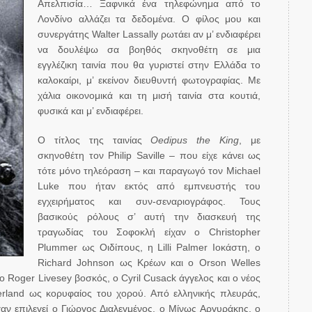
Απελπισία… Ξαφνικά ένα τηλεφώνημα από το
Λονδίνο αλλάζει τα δεδομένα. Ο φίλος μου και
συνεργάτης Walter Lassally ρωτάει αν μ’ ενδιαφέρει
να δουλέψω σα βοηθός σκηνοθέτη σε μια
εγγλέζικη ταινία που θα γυριστεί στην Ελλάδα το
καλοκαίρι, μ’ εκείνον διευθυντή φωτογραφίας. Με
χάλια οικονομικά και τη μισή ταινία στα κουτιά,
φυσικά και μ’ ενδιαφέρει.
Ο τίτλος της ταινίας
Oedipus the King
, με
σκηνοθέτη τον Philip Saville – που είχε κάνει ως
τότε μόνο τηλεόραση – και παραγωγό τον Michael
Luke που ήταν εκτός από εμπνευστής του
εγχειρήματος και συν-σεναριογράφος. Τους
βασικούς ρόλους σ’ αυτή την διασκευή της
τραγωδίας του Σοφοκλή είχαν ο Christopher
Plummer ως Οιδίπους, η Lilli Palmer Ιοκάστη, ο
Richard Johnson ως Κρέων και ο Orson Welles
ο Roger Livesey βοσκός, ο Cyril Cusack άγγελος και ο νέος
herland ως κορυφαίος του χορού. Από ελληνικής πλευράς,
χαν επιλεγεί ο Γιώργος Διαλεγμένος, ο Μίνως Αργυράκης, ο