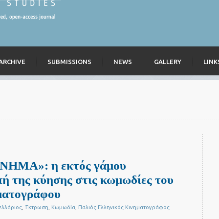
ARCHIVE
SUBMISSIONS
NEWS
GALLERY
LINK
ΜΑ»: η εκτός γάμου
πή της κύησης στις κωμωδίες του
ματογράφου
ελλάριος
,
Έκτρωση
,
Κωμωδία
,
Παλιός Ελληνικός Κινηματογράφος