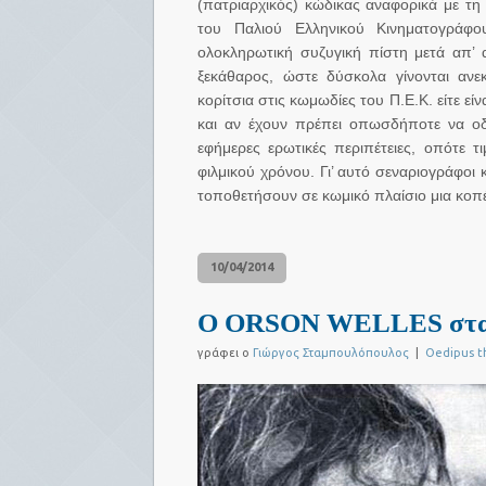
(πατριαρχικός) κώδικας αναφορικά με τη 
του Παλιού Ελληνικού Κινηματογράφο
ολοκληρωτική συζυγική πίστη μετά απ’ α
ξεκάθαρος, ώστε δύσκολα γίνονται ανε
κορίτσια στις κωμωδίες του Π.Ε.Κ. είτε εί
και αν έχουν πρέπει οπωσδήποτε να οδ
εφήμερες ερωτικές περιπέτειες, οπότε
φιλμικού χρόνου. Γι’ αυτό σεναριογράφοι 
τοποθετήσουν σε κωμικό πλαίσιο μια κοπέλ
10/04/2014
Ο ORSON WELLES στα..
γράφει ο
Γιώργος Σταμπουλόπουλος
|
Oedipus t