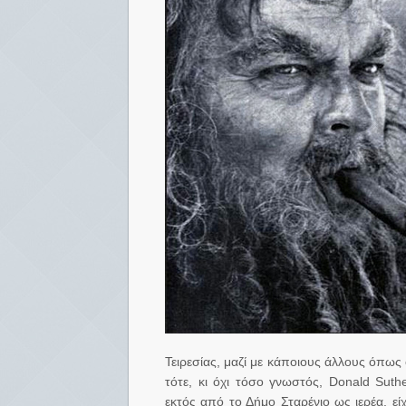
Τειρεσίας, μαζί με κάποιους άλλους όπως 
τότε, κι όχι τόσο γνωστός, Donald Sut
εκτός από το Δήμο Σταρένιο ως ιερέα, εί