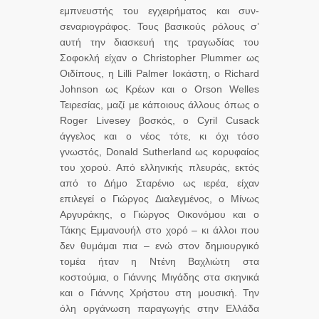
εμπνευστής του εγχειρήματος και συν-
σεναριογράφος. Τους βασικούς ρόλους σ’
αυτή την διασκευή της τραγωδίας του
Σοφοκλή είχαν ο Christopher Plummer ως
Οιδίπους, η Lilli Palmer Ιοκάστη, ο Richard
Johnson ως Κρέων και ο Orson Welles
Τειρεσίας, μαζί με κάποιους άλλους όπως ο
Roger Livesey βοσκός, ο Cyril Cusack
άγγελος και ο νέος τότε, κι όχι τόσο
γνωστός, Donald Sutherland ως κορυφαίος
του χορού. Από ελληνικής πλευράς, εκτός
από το Δήμο Σταρένιο ως ιερέα, είχαν
επιλεγεί ο Γιώργος Διαλεγμένος, ο Μίνως
Αργυράκης, ο Γιώργος Οικονόμου και ο
Τάκης Εμμανουήλ στο χορό – κι άλλοι που
δεν θυμάμαι πια – ενώ στον δημιουργικό
τομέα ήταν η Ντένη Βαχλιώτη στα
κοστούμια, ο Γιάννης Μιγάδης στα σκηνικά
και ο Γιάννης Χρήστου στη μουσική. Την
όλη οργάνωση παραγωγής στην Ελλάδα