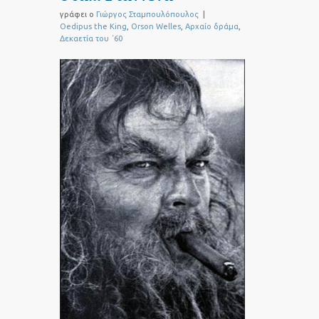
γράφει ο
Γιώργος Σταμπουλόπουλος
|
Oedipus the King
,
Orson Welles
,
Αρχαίο δράμα
,
Δεκαετία του ΄60