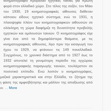
κινηματογράφοι πρόβαλαν ηχητικές ταινίες για πρώτη
φορά στον ελλαδικό χώρο. Στο τέλος της σεζόν, τον Μάιο
του 1930, 19 κινηματογραφικές αίθουσες διέθεταν
κάποιου είδους ηχητικό σύστημα, ενώ το 1931, η
πλειοψηφία πλέον των κινηματογραφικών αιθουσών σε
ολόκληρη τη χώρα διαφήμιζε τη δυνατότητα προβολής
ηχητικών και ομιλουσών ταινιών. Ο κινηματογράφος είχε
γίνει ένα από τα δημοφιλέστερα θεάματα, με τις
κινηματογραφικές αίθουσες, λίγο πριν την εισαγωγή του
ήχου το 1929, να φτάνουν τις 149 πανελλαδικά.
Συγχρόνως, το χρονικό διάστημα από το 1927 έως το
1932 αποτελεί τη γονιμότερη περίοδο της εγχώριας
κινηματογραφικής παραγωγής ταινιών, τουλάχιστον σε
ποσοτικό επίπεδο. Ενώ λοιπόν ο κινηματογράφος,
 μαζικά χαρακτηριστικά και στην Ελλάδα, το ζήτημα της
τη φάση της αμφισβήτησης και μάλλον της απαξίωσης από
ν. ...
More