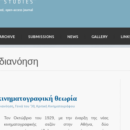
ARCHIVE
SUBMISSIONS
NEWS
GALLERY
LINK
διανόηση
κινηματογραφική θεωρία
διανόηση
,
Γενιά του ‘30
,
Κριτική Κινηματογράφου
Τον Οκτώβριο του 1929, με την έναρξη της νέας
κινηματογραφικής σεζόν στην Αθήνα, δύο