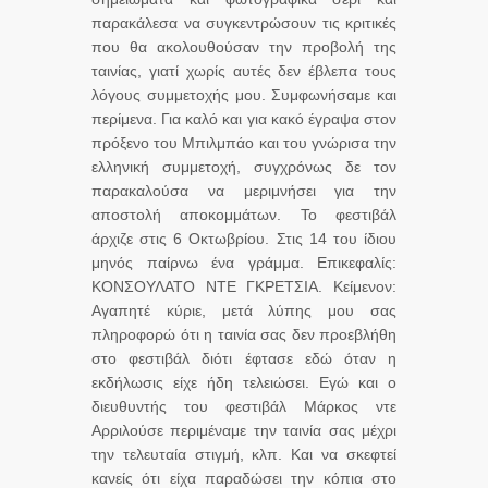
παρακάλεσα να συγκεντρώσουν τις κριτικές
που θα ακολουθούσαν την προβολή της
ταινίας, γιατί χωρίς αυτές δεν έβλεπα τους
λόγους συμμετοχής μου. Συμφωνήσαμε και
περίμενα. Για καλό και για κακό έγραψα στον
πρόξενο του Μπιλμπάο και του γνώρισα την
ελληνική συμμετοχή, συγχρόνως δε τον
παρακαλούσα να μεριμνήσει για την
αποστολή αποκομμάτων. Το φεστιβάλ
άρχιζε στις 6 Οκτωβρίου. Στις 14 του ίδιου
μηνός παίρνω ένα γράμμα. Επικεφαλίς:
ΚΟΝΣΟΥΛΑΤΟ ΝΤΕ ΓΚΡΕΤΣΙΑ. Κείμενον:
Αγαπητέ κύριε, μετά λύπης μου σας
πληροφορώ ότι η ταινία σας δεν προεβλήθη
στο φεστιβάλ διότι έφτασε εδώ όταν η
εκδήλωσις είχε ήδη τελειώσει. Εγώ και ο
διευθυντής του φεστιβάλ Μάρκος ντε
Αρριλούσε περιμέναμε την ταινία σας μέχρι
την τελευταία στιγμή, κλπ. Και να σκεφτεί
κανείς ότι είχα παραδώσει την κόπια στο