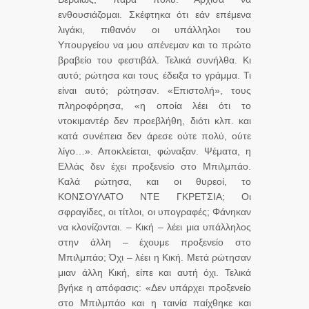
ενθουσιάζομαι. Σκέφτηκα ότι εάν επέμενα
λιγάκι, πιθανόν οι υπάλληλοι του
Υπουργείου να μου απένεμαν και το πρώτο
βραβείο του φεστιβάλ. Τελικά συνήλθα. Κι
αυτό; ρώτησα και τους έδειξα το γράμμα. Τι
είναι αυτό; ρώτησαν. «Επιστολή», τους
πληροφόρησα, «η οποία λέει ότι το
ντοκιμαντέρ δεν προεβλήθη, διότι κλπ. και
κατά συνέπεια δεν άρεσε ούτε πολύ, ούτε
λίγο…». Αποκλείεται, φώναξαν. Ψέματα, η
Ελλάς δεν έχει προξενείο στο Μπιλμπάο.
Καλά ρώτησα, και οι θυρεοί, το
ΚΟΝΣΟΥΛΑΤΟ ΝΤΕ ΓΚΡΕΤΣΙΑ; Οι
σφραγίδες, οι τίτλοι, οι υπογραφές; Φάνηκαν
να κλονίζονται. – Κική – λέει μια υπάλληλος
στην άλλη – έχουμε προξενείο στο
Μπιλμπάο; Όχι – λέει η Κική. Μετά ρώτησαν
μιαν άλλη Κική, είπε και αυτή όχι. Τελικά
βγήκε η απόφασις: «Δεν υπάρχει προξενείο
στο Μπιλμπάο και η ταινία παίχθηκε και