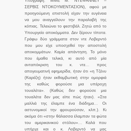
Υπογραφή: ΜΜΕ Μ. ΝΤΕΦΑΝΝΕΫ –
ΣΕΡΒΙΣ ΝΤΟΚΟΥΜΕΝΤΑΣΙΟΝ), αφού με
προηγούμενη επιστολή είχαν την ευγένεια
να μου αναγγείλουν την παραλαβή της
κόπιας. Τελειώνει το φεστιβάλ. Ζητώ από το
Υπουργείο αποκόμματα. Δεν ξέρουν τίποτα.
Γράφω δύο γράμματα στον ντε Λοβερντό
που μου είχε υποσχεθεί την αποστολή
αποκομμάτων. Καμία απάντηση. Το μόνο
που έμαθα τελικά, κι αυτό από μία
ανταπόκριση του κ. ντε… προς
απογευματινή εφημερίδα, ήταν ότι «η Τζένυ
(Καρέζη) ήταν εκθαμβωτική στην ομορφιά
της καθώς φορούσε μια υπέροχη
τουαλέτα». (Καθώς δεν φορούσε μια
τουαλέτα δεν μας είπε πώς ήταν). «Στα
μαλλιά της έλαμπε ένα διάδημα… Οι
αστυνομικοί την φρουρούσαν, κλπ.). Κι
ακόμα ότι «στην θάλασσα έλαμπαν τα φώτα
του αμερικανικού στόλου»… Καλά που
υπήρχε και ο κ. Λοβερντό να μας