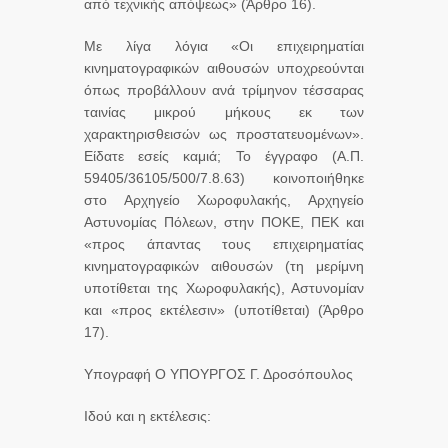
από τεχνικής απόψεως» (Άρθρο 16).
Με λίγα λόγια «Οι επιχειρηματίαι
κινηματογραφικών αιθουσών υποχρεούνται
όπως προβάλλουν ανά τρίμηνον τέσσαρας
ταινίας μικρού μήκους εκ των
χαρακτηρισθεισών ως προστατευομένων».
Είδατε εσείς καμιά; Το έγγραφο (Α.Π.
59405/36105/500/7.8.63) κοινοποιήθηκε
στο Αρχηγείο Χωροφυλακής, Αρχηγείο
Αστυνομίας Πόλεων, στην ΠΟΚΕ, ΠΕΚ και
«προς άπαντας τους επιχειρηματίας
κινηματογραφικών αιθουσών (τη μερίμνη
υποτίθεται της Χωροφυλακής), Αστυνομίαν
και «προς εκτέλεσιν» (υποτίθεται) (Άρθρο
17).
Υπογραφή Ο ΥΠΟΥΡΓΟΣ Γ. Δροσόπουλος
Ιδού και η εκτέλεσις: