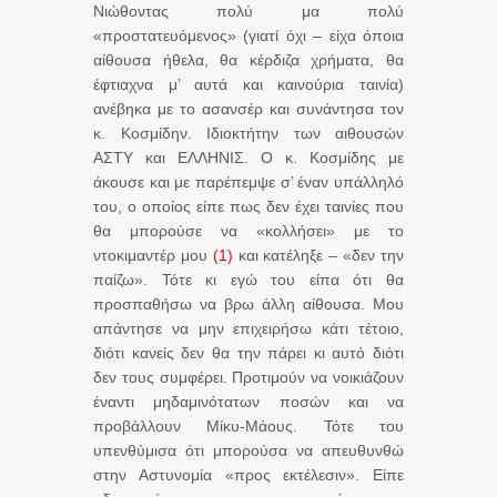
Νιώθοντας πολύ μα πολύ
«προστατευόμενος» (γιατί όχι – είχα όποια
αίθουσα ήθελα, θα κέρδιζα χρήματα, θα
έφτιαχνα μ’ αυτά και καινούρια ταινία)
ανέβηκα με το ασανσέρ και συνάντησα τον
κ. Κοσμίδην. Ιδιοκτήτην των αιθουσών
ΑΣΤΥ και ΕΛΛΗΝΙΣ. Ο κ. Κοσμίδης με
άκουσε και με παρέπεμψε σ’ έναν υπάλληλό
του, ο οποίος είπε πως δεν έχει ταινίες που
θα μπορούσε να «κολλήσει» με το
ντοκιμαντέρ μου
(1)
και κατέληξε – «δεν την
παίζω». Τότε κι εγώ του είπα ότι θα
προσπαθήσω να βρω άλλη αίθουσα. Μου
απάντησε να μην επιχειρήσω κάτι τέτοιο,
διότι κανείς δεν θα την πάρει κι αυτό διότι
δεν τους συμφέρει. Προτιμούν να νοικιάζουν
έναντι μηδαμινότατων ποσών και να
προβάλλουν Μίκυ-Μάους. Τότε του
υπενθύμισα ότι μπορούσα να απευθυνθώ
στην Αστυνομία «προς εκτέλεσιν». Είπε