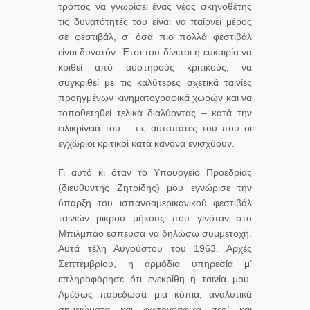
τρόπος να γνωρίσει ένας νέος σκηνοθέτης
τις δυνατότητές του είναι να παίρνει μέρος
σε φεστιβάλ, σ’ όσα πιο πολλά φεστιβάλ
είναι δυνατόν. Έτσι του δίνεται η ευκαιρία να
κριθεί από αυστηρούς κριτικούς, να
συγκριθεί με τις καλύτερες σχετικά ταινίες
προηγμένων κινηματογραφικά χωρών και να
τοποθετηθεί τελικά διαλύοντας – κατά την
ειλικρίνειά του – τις αυταπάτες του που οι
εγχώριοι κριτικοί κατά κανόνα ενισχύουν.
Γι αυτό κι όταν το Υπουργείο Προεδρίας
(διευθυντής Ζητρίδης) μου εγνώρισε την
ύπαρξη του ισπανοαμερικανικού φεστιβάλ
ταινιών μικρού μήκους που γινόταν στο
Μπιλμπάο έσπευσα να δηλώσω συμμετοχή.
Αυτά τέλη Αυγούστου του 1963. Αρχές
Σεπτεμβρίου, η αρμόδια υπηρεσία μ’
επληροφόρησε ότι ενεκρίθη η ταινία μου.
Αμέσως παρέδωσα μια κόπια, αναλυτικά
σημειώματα και φωτογραφικά σερί και