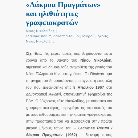
«Δάκρυα Πραγμάτων»
και ηλιθιότητες
γραφειοκρατών
Νίκος Νικολαΐδης
|
Lacrimae Rerum
,
Δεκαετία του ΄60
,
Μικρού μήκους
,
Νίκος Νικολαΐδης
(
Σχ. Επ.:
Τις μέρες αυτές συμπληρώνονται εφτά
χρόνια από το θάνατο του
Νίκου Νικολαΐδη
,
αιρετικού και δημοφιλούς σκηνοθέτη της γενιάς του
Νέου Ελληνικού Κινηματογράφου. Το
Filmicon
τιμά
τη μνήμη του δημοσιεύοντας μια άγνωστη επιστολή
του που εμφανίστηκε στις
8 Απριλίου 1967
στη
Δημοκρατική Αλλαγή
, απογευματινή εφημερίδα της
ΕΔΑ. Ο 28χρονος τότε Νικολαΐδης, με καυστικό και
χιουμοριστικό ύφος, περιγράφει τις περιπέτειές του
με τους αιθουσάρχες και την κρατική γραφειοκρατία,
στην προσπάθειά του να εξασφαλίσει στην πρώτη
μικρού μήκους ταινία του –
Lacrimae
Rerum
/
Δάκρυα Πραγμάτων
(1962)
– διανομή στους