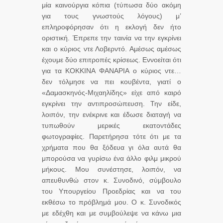
μία καινούργια κόπια (τύπωσα δύο ακόμη
για τους γνωστούς λόγους) μ’
επληροφόρησαν ότι η εκλογή δεν ήτο
οριστική. Έπρεπε την ταινία να την εγκρίνει
και ο κύριος ντε Λοβερντό. Αμέσως αμέσως
έχουμε δύο επιτροπές κρίσεως. Εννοείται ότι
για τα ΚΟΚΚΙΝΑ ΦΑΝΑΡΙΑ
ο κύριος ντε…
δεν τόλμησε να πει κουβέντα, γιατί ο
«Δαμασκηνός-Μιχαηλίδης» είχε από καιρό
εγκρίνει την αντιπροσώπευση. Την είδε,
λοιπόν, την ενέκρινε και έδωσε διαταγή να
τυπωθούν μερικές εκατοντάδες
φωτογραφίες. Παρετήρησα τότε ότι με τα
χρήματα που θα ξόδευα γι όλα αυτά θα
μπορούσα να γυρίσω ένα άλλο φιλμ μικρού
μήκους. Μου συνέστησε, λοιπόν, να
απευθυνθώ στον κ. Συνοδινό, σύμβουλο
του Υπουργείου Προεδρίας και να του
εκθέσω το πρόβλημά μου. Ο κ. Συνοδικός
με εδέχθη και με συμβούλεψε να κάνω μια