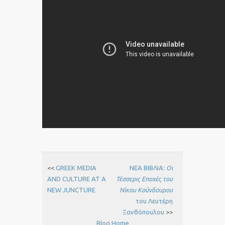
<<
GREEK MEDIA
ΝΕΑ ΒΙΒΛΙΑ:
Οι
AND CULTURE AT A
Τέσσερις Εποχές του
NEW JUNCTURE
Νίκου Κούνδουρου
του Λευτέρη
Ξανθόπουλου
>>
Blog Home