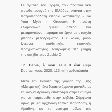
Οι αγώνες του Ορφέα, του πρώτου γκέι
πρωθυπουργού της Ελλάδας, ενάντια στην
πατροπαράδοτη ιστορία καταπίεσης «Live
Your Myth in Greece». Η πρώτη
ελληνόφωνη queer όπερα, ένα
μεταμοντέρνο πειραματικό έργο με στοιχεία
μπαρόκ μελοδράματος, DIY κολάζ, post-
ίντερνετ αισθητικής, εικονικής
πραγματικότητας. Αφιερωμένη στη μνήμη
της ακτιβίστριας Zackie Oh!
12.
Bebia
, à
mon
seul
d
é
sir
(Juja
Dobrachkous, 2020, 113 min) μυθοπλασία
Μετά τον θάνατο της γιαγιάς της (της
«Μπεμπία»), ένα δεκαεπτάχρονο μοντέλο με
το όνομα Αριάδνη επιστρέφει στην Γεωργία
για να παρευρεθεί στην κηδεία. Σύμφωνα
όμως με μια αρχέγονη τοπική παράδοση, η
Αριάδνη, ως το νεότερο μέλος της