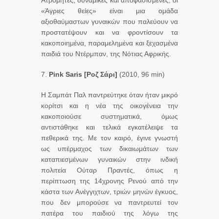
Ατρόμητες, δυναμικές και αποφασισμένες, οι
«Άγριες θείες» είναι μια ομάδα
αξιοθαύμαστων γυναικών που παλεύουν να
προστατέψουν και να φροντίσουν τα
κακοποιημένα, παραμελημένα και ξεχασμένα
παιδιά του Ντέρμπαν, της Νότιας Αφρικής.
7.
Pink Saris [
Ροζ
Σάρι
]
(2010, 96 min)
Η Σαμπάτ Παλ παντρεύτηκε όταν ήταν μικρό
κορίτσι και η νέα της οικογένεια την
κακοποιούσε συστηματικά, όμως
αντιστάθηκε και τελικά εγκατέλειψε τα
πεθερικά της. Με τον καιρό, έγινε γνωστή
ως υπέρμαχος των δικαιωμάτων των
καταπιεσμένων γυναικών στην ινδική
πολιτεία Ούταρ Πραντές, όπως η
περίπτωση της 14χρονης Ρενού από την
κάστα των Ανέγγιχτων, τριών μηνών έγκυος,
που δεν μπορούσε να παντρευτεί τον
πατέρα του παιδιού της λόγω της