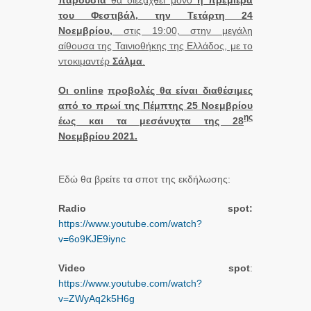
παρουσία
θα διεξαχθεί μόνο
η πρεμιέρα
του Φεστιβάλ, την Τετάρτη 24
Νοεμβρίου,
στις 19:00, στην μεγάλη
αίθουσα της Ταινιοθήκης της Ελλάδος, με το
ντοκιμαντέρ
Σάλμα
.
Οι
online
προβολές θα είναι διαθέσιμες
από το πρωί της Πέμπτης 25 Νοεμβρίου
ης
έως και τα μεσάνυχτα της 28
Νοεμβρίου 2021.
Εδώ θα βρείτε τα σποτ της εκδήλωσης:
Radio spot:
https://www.youtube.com/watch?
v=6o9KJE9iync
Video spot
:
https://www.youtube.com/watch?
v=ZWyAq2k5H6g