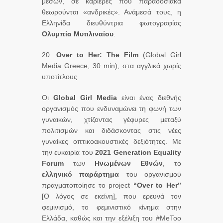
μέσων, σε καριέρες που παραδοσιακά
θεωρούνται «ανδρικές». Ανάμεσά τους, η
Ελληνίδα διευθύντρια φωτογραφίας
Ολυμπία Μυτιλιναίου
.
20.
Over
to
Her
:
The
Film
(Global Girl
Media Greece, 30 min), στα αγγλικά χωρίς
υποτίτλους
Οι
Global Girl Media
είναι ένας διεθνής
οργανισμός που ενδυναμώνει τη φωνή των
γυναικών, χτίζοντας γέφυρες μεταξύ
πολιτισμών και διδάσκοντας στις νέες
γυναίκες οπτικοακουστικές δεξιότητες. Με
την ευκαιρία του
2021 Generation Equality
Forum
των
Ηνωμένων Εθνών
, το
ελληνικό παράρτημα
του οργανισμού
πραγματοποίησε το project
“Over to Her”
[Ο λόγος σε εκείνη], που ερευνά τον
φεμινισμό, το φεμινιστικό κίνημα στην
Ελλάδα, καθώς και την εξέλιξη του #MeToo