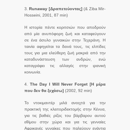
3.
Runaway
[Δραπετεύοντας]
(& Ziba Mir-
Hosseini, 2001, 87 min)
Η ιστορία πέντε κοριτσιών που αποδρούν
από μία ανυπόφορη ζωή και καταφεύγουν
σε ένα άσυλο γυναικών στην Τεχεράνη. Η
ταινία αφηγείται τα δεινά τους, τις ελπίδες
τους για μια ελεύθερη ζωή μακριά από την
καταδυνάστευση των ανδρών, ενώ
καταγράφει τις αλλαγές στην ιρανική
κοινωνία.
4.
The
Day
I
Will
Never
Forget
[Η μέρα
που δεν θα ξεχάσω]
(2002, 92 min)
Το ντοκιμαντέρ μιλά ανοιχτά για την
πρακτική της κλειτοριδεκτομής στην Κένυα,
για τις βαθιές ρίζες του βάρβαρου αυτού
εθίμου στην χώρα και για τις γενναίες
Αφρικανές γυναίκες που παλεύουν ενάντια