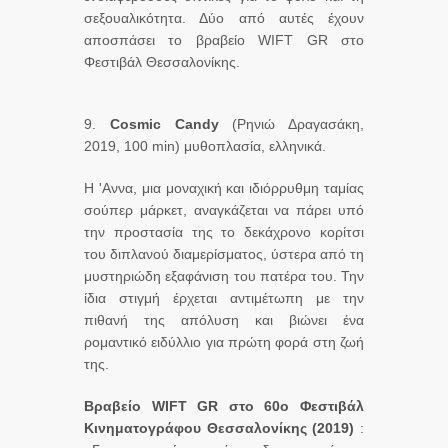
σεξουαλικότητα. Δύο από αυτές έχουν
αποσπάσει το βραβείο WIFT GR στο
Φεστιβάλ Θεσσαλονίκης.
9.
Cosmic
Candy
(Ρηνιώ Δραγασάκη,
2019, 100 min) μυθοπλασία, ελληνικά.
Η 'Αννα, μια μοναχική και ιδιόρρυθμη ταμίας
σούπερ μάρκετ, αναγκάζεται να πάρει υπό
την προστασία της το δεκάχρονο κορίτσι
του διπλανού διαμερίσματος, ύστερα από τη
μυστηριώδη εξαφάνιση του πατέρα του. Την
ίδια στιγμή έρχεται αντιμέτωπη με την
πιθανή της απόλυση και βιώνει ένα
ρομαντικό ειδύλλιο για πρώτη φορά στη ζωή
της.
Βραβείο WIFT GR στο 60ο Φεστιβάλ
Κινηματογράφου Θεσσαλονίκης (2019)
: