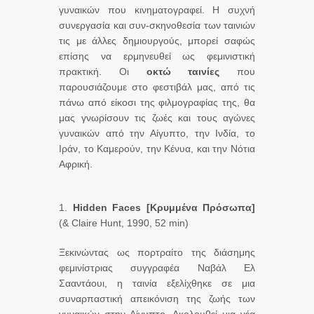
γυναικών που κινηματογραφεί. Η συχνή
συνεργασία και συν-σκηνοθεσία των ταινιών
τις με άλλες δημιουργούς, μπορεί σαφώς
επίσης να ερμηνευθεί ως φεμινιστική
πρακτική. Οι
οκτώ ταινίες
που
παρουσιάζουμε στο φεστιβάλ μας, από τις
πάνω από είκοσι της φιλμογραφίας της, θα
μας γνωρίσουν τις ζωές και τους αγώνες
γυναικών από την Αίγυπτο, την Ινδία, το
Ιράν, το Καμερούν, την Κένυα, και την Νότια
Αφρική.
1.
Hidden
Faces
[
Κρυμμένα
Πρόσωπα
]
(& Claire Hunt, 1990, 52 min)
Ξεκινώντας ως πορτραίτο της διάσημης
φεμινίστριας συγγραφέα Ναβάλ Ελ
Σααντάουι, η ταινία εξελίχθηκε σε μια
συναρπαστική απεικόνιση της ζωής των