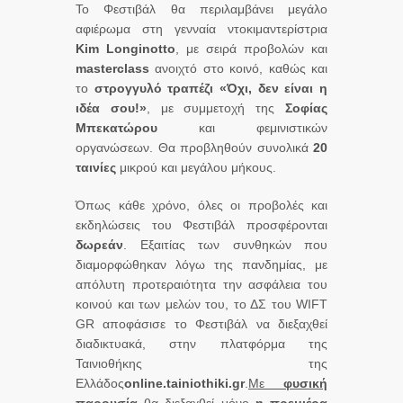
Το Φεστιβάλ θα περιλαμβάνει μεγάλο
αφιέρωμα στη γενναία ντοκιμαντερίστρια
Kim
Longinotto
, με σειρά προβολών και
masterclass
ανοιχτό στο κοινό, καθώς και
το
στρογγυλό τραπέζι «Όχι, δεν είναι η
ιδέα σου!»
, με συμμετοχή της
Σοφίας
Μπεκατώρου
και φεμινιστικών
οργανώσεων. Θα προβληθούν συνολικά
20
ταινίες
μικρού και μεγάλου μήκους.
Όπως κάθε χρόνο, όλες οι προβολές και
εκδηλώσεις του Φεστιβάλ προσφέρονται
δωρεάν
. Εξαιτίας των συνθηκών που
διαμορφώθηκαν λόγω της πανδημίας, με
απόλυτη προτεραιότητα την ασφάλεια του
κοινού και των μελών του, το ΔΣ του WIFT
GR αποφάσισε το Φεστιβάλ να διεξαχθεί
διαδικτυακά, στην πλατφόρμα της
Ταινιοθήκης της
Ελλάδος
online.tainiothiki.gr
.
Με
φυσική