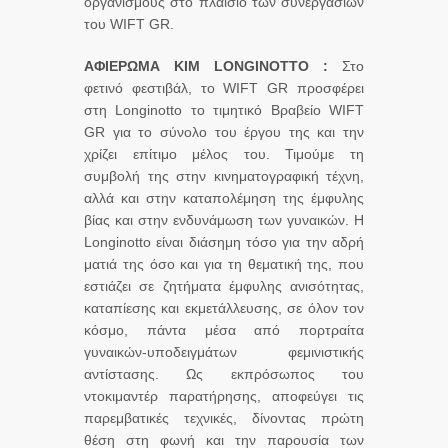
οργανισμούς στο πλαίσιο των συνεργασιών
του WIFT GR.
ΑΦΙΕΡΩΜΑ
KIM
LONGINOTTO
:
Στο
φετινό φεστιβάλ, το WIFT GR προσφέρει
στη Longinotto το τιμητικό Βραβείο WIFT
GR για το σύνολο του έργου της και την
χρίζει επίτιμο μέλος του. Τιμούμε τη
συμβολή της στην κινηματογραφική τέχνη,
αλλά και στην καταπολέμηση της έμφυλης
βίας και στην ενδυνάμωση των γυναικών. Η
Longinotto είναι διάσημη τόσο για την αδρή
ματιά της όσο και για τη θεματική της, που
εστιάζει σε ζητήματα έμφυλης ανισότητας,
καταπίεσης και εκμετάλλευσης, σε όλον τον
κόσμο, πάντα μέσα από πορτραίτα
γυναικών-υποδειγμάτων φεμινιστικής
αντίστασης. Ως εκπρόσωπος του
ντοκιμαντέρ παρατήρησης, αποφεύγει τις
παρεμβατικές τεχνικές, δίνοντας πρώτη
θέση στη φωνή και την παρουσία των