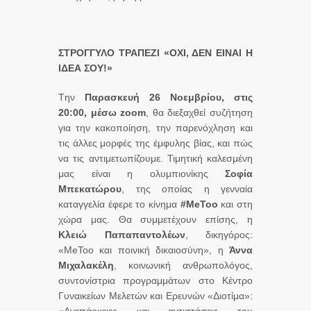
ΣΤΡΟΓΓΥΛΟ ΤΡΑΠΕΖΙ «ΟΧΙ, ΔΕΝ ΕΙΝΑΙ Η
ΙΔΕΑ ΣΟΥ!»
Tην
Παρασκευή 26 Νοεμβρίου, στις
20:00, μέσω
zoom
, θα διεξαχθεί συζήτηση
για την κακοποίηση, την παρενόχληση και
τις άλλες μορφές της έμφυλης βίας, και πώς
να τις αντιμετωπίζουμε. Τιμητική καλεσμένη
μας είναι η ολυμπιονίκης
Σοφία
Μπεκατώρου
, της οποίας η γενναία
καταγγελία έφερε το κίνημα
#
MeToo
και στη
χώρα μας. Θα συμμετέχουν επίσης, η
Κλειώ Παπαπαντολέων
, δικηγόρος:
«MeToo και ποινική δικαιοσύνη», η
Άννα
Μιχαλακέλη
, κοινωνική ανθρωπολόγος,
συντονίστρια προγραμμάτων στο Κέντρο
Γυναικείων Μελετών και Ερευνών «Διοτίμα»: