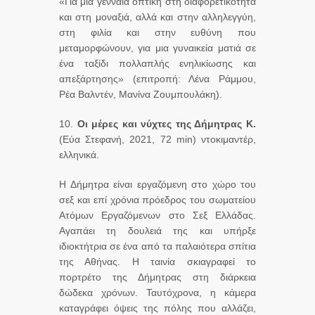
«Για μια γενναία οπτική στη διαφορετικότητα
και στη μοναξιά, αλλά και στην αλληλεγγύη,
στη φιλία και στην ευθύνη που
μεταμορφώνουν, για μια γυναικεία ματιά σε
ένα ταξίδι πολλαπλής ενηλικίωσης και
απεξάρτησης» (επιτροπή: Λένα Ράμμου,
Ρέα Βαλντέν, Μανίνα Ζουμπουλάκη).
10.
Οι μέρες και νύχτες της Δήμητρας Κ.
(Εύα Στεφανή, 2021, 72 min) ντοκιμαντέρ,
ελληνικά.
Η Δήμητρα είναι εργαζόμενη στο χώρο του
σεξ και επί χρόνια πρόεδρος του σωματείου
Ατόμων Εργαζόμενων στο Σεξ Ελλάδας.
Αγαπάει τη δουλειά της και υπήρξε
ιδιοκτήτρια σε ένα από τα παλαιότερα σπίτια
της Αθήνας. Η ταινία σκιαγραφεί το
πορτρέτο της Δήμητρας στη διάρκεια
δώδεκα χρόνων. Ταυτόχρονα, η κάμερα
καταγράφει όψεις της πόλης που αλλάζει,