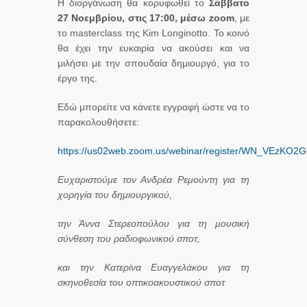
Η διοργάνωση θα κορυφωθεί το
Σάββατο
27 Νοεμβρίου, στις 17:00, μέσω
zoom
, με
το masterclass της Kim Longinotto. Το κοινό
θα έχει την ευκαιρία να ακούσει και να
μιλήσει με την σπουδαία δημιουργό, για το
έργο της.
Εδώ μπορείτε να κάνετε εγγραφή ώστε να το
παρακολουθήσετε:
https://us02web.zoom.us/webinar/register/WN_VEz
Ευχαριστούμε τον Ανδρέα Ρεμούντη για τη
χορηγία του δημιουργικού,
την Άννα Στερεοπούλου για τη μουσική
σύνθεση του ραδιοφωνικού σποτ,
και την Κατερίνα Ευαγγελάκου για τη
σκηνοθεσία του οπτικοακουστικού σποτ