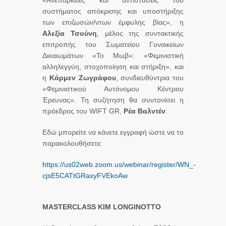
«Ανεπάρκειες και αντιστάσεις του
συστήματος απόκρισης και υποστήριξης
των επιζωσών/ντων έμφυλης βίας», η
Αλεξία Τσούνη
, μέλος της συντακτικής
επιτροπής του Σωματείου Γυναικείων
Δικαιωμάτων «Το Μωβ»: «Φεμινιστική
αλληλεγγύη, στοχοποίηση και στήριξη», και
η
Κάρμεν Ζωγράφου
, συνδιευθύντρια του
«Φεμινιστικού Αυτόνομου Κέντρου
Έρευνας». Τη συζήτηση θα συντονίσει η
πρόεδρος του WIFT GR,
Ρέα Βαλντέν
.
Εδώ μπορείτε να κάνετε εγγραφή ώστε να το
παρακολουθήσετε:
https://us02web.zoom.us/webinar/register/WN_-
cjsE5CATtGRaxyFVEkoAw
MASTERCLASS
KIM
LONGINOTTO