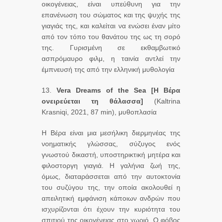
οικογένειας, είναι υπεύθυνη για την
επανένωση του σώματος και της ψυχής της
γιαγιάς της, και καλείται να ενώσει έναν μίτο
από τον τόπο του θανάτου της ως τη σορό
της. Γυρισμένη σε εκθαμβωτικό
ασπρόμαυρο φιλμ, η ταινία αντλεί την
έμπνευσή της από την ελληνική μυθολογία
13.
Vera
Dreams
of
the
Sea
[Η Βέρα
ονειρεύεται τη θάλασσα]
(Kaltrina
Krasniqi, 2021, 87 min), μυθοπλασία
Η Βέρα είναι μια μεσήλικη διερμηνέας της
νοηματικής γλώσσας, σύζυγος ενός
γνωστού δικαστή, υποστηρικτική μητέρα και
φιλοστοργη γιαγιά. Η γαλήνια ζωή της,
όμως, διαταράσσεται από την αυτοκτονία
του συζύγου της, την οποία ακολουθεί η
απειλητική εμφάνιση κάποιων ανδρών που
ισχυρίζονται ότι έχουν την κυριότητα του
σπιτιού της οικογένειας στο χωριό. Ο φόβος