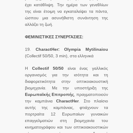
έχει κατάθλιψη. Την ημέρα των γενεθλίων
της είναι έτοιμη να εγκαταλείψει τα πάντα,
ώσπου μια ασυνήθιστη συνάντηση της
αλλάζει τη ζωή.
ΦΕΜΙΝΙΣΤΙΚΕΣ ΣΥΝΕΡΓΑΣΙΕΣ:
19.
CharactHer
:
Olympia
Mytilinaiou
(Collectif 50/50, 3 min), στα ελληνικά
Η
Collectif 50/50
είναι ένας γαλλικός
οργανισμός για την ισότητα και τη
διαφορετικότητα στην οπτικοακουστική
βιομηχανία. Με την υποστήριξη της
Ευρωπαϊκής Επιτροπής
, πραγματοποιούν
την καμπάνια
CharactHer
. Στο πλαίσιο
αυτής της καμπάνιας, φτιάχνουν τα
πορτραίτα 12 Ευρωπαίων γυναικών
επαγγελματιών στη βιομηχανία του
κινηματογράφου και των οπτικοακουστικών