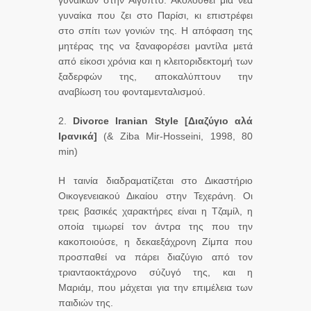
γυναικών στην Αίγυπτο. Ακολουθεί μια νέα
γυναίκα που ζει στο Παρίσι, κι επιστρέφει
στο σπίτι των γονιών της. Η απόφαση της
μητέρας της να ξαναφορέσει μαντίλα μετά
από είκοσι χρόνια και η κλειτοριδεκτομή των
ξαδερφών της, αποκαλύπτουν την
αναβίωση του φονταμενταλισμού.
2.
Divorce
Iranian
Style
[Διαζύγιο αλά
Ιρανικά]
(& Ziba Mir-Hosseini, 1998, 80
min)
Η ταινία διαδραματίζεται στο Δικαστήριο
Οικογενειακού Δικαίου στην Τεχεράνη. Οι
τρεις βασικές χαρακτήρες είναι η Τζαμίλ, η
οποία τιμωρεί τον άντρα της που την
κακοποιούσε, η δεκαεξάχρονη Ζίμπα που
προσπαθεί να πάρει διαζύγιο από τον
τριανταοκτάχρονο σύζυγό της, και η
Μαριάμ, που μάχεται για την επιμέλεια των
παιδιών της.