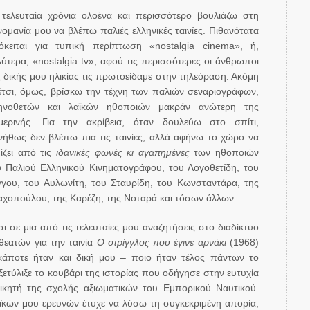
 τελευταία χρόνια ολοένα και περισσότερο βουλιάζω στη
νομανία μου να βλέπω παλιές ελληνικές ταινίες. Πιθανότατα
όκειται για τυπική περίπτωση «nostalgia cinema», ή,
λύτερα, «nostalgia tv», αφού τις περισσότερες οι άνθρωποι
ς δικής μου ηλικίας τις πρωτοείδαμε στην τηλεόραση. Ακόμη
 έτσι, όμως, βρίσκω την τέχνη των παλιών σεναριογράφων,
ηνοθετών και λαϊκών ηθοποιών μακράν ανώτερη της
μερινής. Για την ακρίβεια, όταν δουλεύω στο σπίτι,
νήθως δεν βλέπω πια τις ταινίες, αλλά αφήνω το χώρο να
μίζει από τις
ιδανικές φωνές κι αγαπημένες
των ηθοποιών
υ Παλιού Ελληνικού Κινηματογράφου, του Λογοθετίδη, του
γγου, του Αυλωνίτη, του Σταυρίδη, του Κωνσταντάρα, της
αχοπούλου, της Καρέζη, της Νοταρά και τόσων άλλων.
ι σε μια από τις τελευταίες μου αναζητήσεις στο διαδίκτυο
θεατών για την ταινία
Ο στρίγγλος που έγινε αρνάκι
(1968)
άποτε ήταν και δική μου – ποιο ήταν τέλος πάντων το
ύλιξε το κουβάρι της ιστορίας που οδήγησε στην ευτυχία
κητή της σχολής αξιωματικών του Εμπορικού Ναυτικού.
ϊκών μου ερευνών έτυχε να λύσω τη συγκεκριμένη απορία,