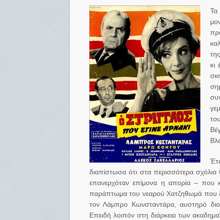
Τα
μο
πρ
κα
τη
κι
σκ
ση
συ
γε
το
Βέ
Βλ
Έτσ
διαπίστωσα ότι στα περισσότερα σχόλια 
επανερχόταν επίμονα η απορία – που κ
παράπτωμα του νεαρού Χατζηθωμά που ξετ
τον Λάμπρο Κωνσταντάρα, αυστηρό διοι
Επειδή λοιπόν στη διάρκεια των ακαδημα