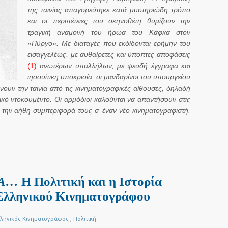
της ταινίας απαγορεύτηκε κατά μυστηριώδη τρόπο
και οι περιπέτειες του σκηνοθέτη θυμίζουν την
τραγική αναμονή του ήρωα του Κάφκα στον
«Πύργο». Με διαταγές που εκδίδονται ερήμην του
εισαγγελέως, με αυθαίρετες και ύποπτες αποφάσεις
(1)
ανωτέρων υπαλλήλων, με ψευδή έγγραφα και
ιησουίτικη υποκρισία, οι μανδαρίνοι του υπουργείου
ουν την ταινία από τις κινηματογραφικές αίθουσες, δηλαδή
κό ντοκουμέντο. Οι αρμόδιοι καλούνται να απαντήσουν στις
ν την αήθη συμπεριφορά τους σ’ έναν νέο κινηματογραφιστή.
ΣΑ…
Η Πολιτική και η Ιστορία
 Ελληνικού Κινηματογράφου
λληνικός Κινηματογράφος
,
Πολιτική