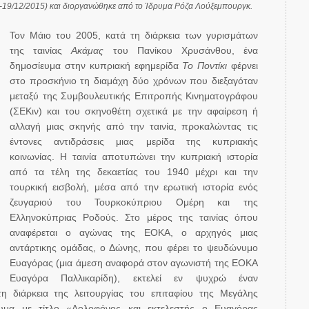
19/12/2015) και διοργανώθηκε από το Ίδρυμα Ρόζα Λούξεμπουργκ.
Τον Μάιο του 2005, κατά τη διάρκεια των γυρισμάτων
της ταινίας
Ακάμας
του Πανίκου Χρυσάνθου, ένα
δημοσίευμα στην κυπριακή εφημερίδα
Το Ποντίκι
φέρνει
στο προσκήνιο τη διαμάχη δύο χρόνων που διεξαγόταν
μεταξύ της Συμβουλευτικής Επιτροπής Κινηματογράφου
(ΣΕΚιν) και του σκηνοθέτη σχετικά με την αφαίρεση ή
αλλαγή μιας σκηνής από την ταινία, προκαλώντας τις
έντονες αντιδράσεις μιας μερίδα της κυπριακής
κοινωνίας. Η ταινία αποτυπώνει την κυπριακή ιστορία
από τα τέλη της δεκαετίας του 1940 μέχρι και την
τουρκική εισβολή, μέσα από την ερωτική ιστορία ενός
ζευγαριού του Τουρκοκύπριου Ομέρη και της
Ελληνοκύπριας Ροδούς. Στο μέρος της ταινίας όπου
αναφέρεται ο αγώνας της ΕΟΚΑ, ο αρχηγός μιας
αντάρτικης ομάδας, ο Δώνης, που φέρει το ψευδώνυμο
Ευαγόρας (μια άμεση αναφορά στον αγωνιστή της ΕΟΚΑ
Ευαγόρα Παλλικαρίδη), εκτελεί εν ψυχρώ έναν
 διάρκεια της λειτουργίας του επιταφίου της Μεγάλης
υμα με τίτλο «Δολοφόνος και εκτελεστής ο Ευαγόρας