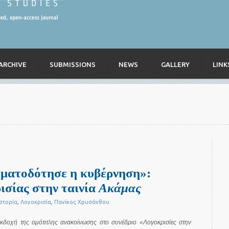
ARCHIVE
SUBMISSIONS
NEWS
GALLERY
LINK
ηματοδότησε η κυβέρνηση»:
ισίας στην ταινία
Ακάμας
Ιστορία
,
Λογοκρισία
,
Πανίκος Χρυσάνθου
εκδοχή της ομότιτλης ανακοίνωσης στο συνέδριο «Λογοκρισίες στην