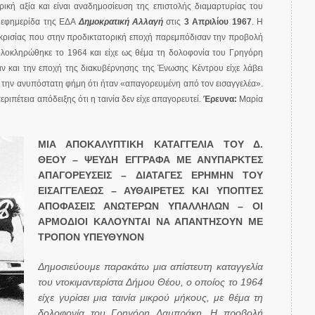
ρική αξία και είναι αναδημοσίευση της επιστολής διαμαρτυρίας του
 εφημερίδα της ΕΔΑ
Δημοκρατική Αλλαγή
στις
3 Απριλίου 1967
. Η
οκρισίας που στην προδικτατορική εποχή παρεμπόδισαν την προβολή
ολοκληρώθηκε το 1964 και είχε ως θέμα τη δολοφονία του Γρηγόρη
ν και την εποχή της διακυβέρνησης της Ένωσης Κέντρου είχε λάβει
 την ανυπόστατη φήμη ότι ήταν «απαγορευμένη από τον εισαγγελέα».
ριπέτεια απόδειξης ότι η ταινία δεν είχε απαγορευτεί.
Έρευνα:
Μαρία
ΜΙΑ ΑΠΟΚΑΛΥΠΤΙΚΗ ΚΑΤΑΓΓΕΛΙΑ ΤΟΥ Δ.
ΘΕΟΥ – ΨΕΥΔΗ ΕΓΓΡΑΦΑ ΜΕ ΑΝΥΠΑΡΚΤΕΣ
ΑΠΑΓΟΡΕΥΣΕΙΣ – ΔΙΑΤΑΓΕΣ ΕΡΗΜΗΝ ΤΟΥ
ΕΙΣΑΓΓΕΛΕΩΣ – ΑΥΘΑΙΡΕΤΕΣ ΚΑΙ ΥΠΟΠΤΕΣ
ΑΠΟΦΑΣΕΙΣ ΑΝΩΤΕΡΩΝ ΥΠΑΛΛΗΛΩΝ – ΟΙ
ΑΡΜΟΔΙΟΙ ΚΑΛΟΥΝΤΑΙ ΝΑ ΑΠΑΝΤΗΣΟΥΝ ΜΕ
ΤΡΟΠΟΝ ΥΠΕΥΘΥΝΟΝ
Δημοσιεύουμε παρακάτω μια απίστευτη καταγγελία
του ντοκιμαντερίστα Δήμου Θέου, ο οποίος το 1964
είχε γυρίσει μια ταινία μικρού μήκους, με θέμα τη
δολοφονία του Γρηγόρη Λαμπράκη. Η προβολή