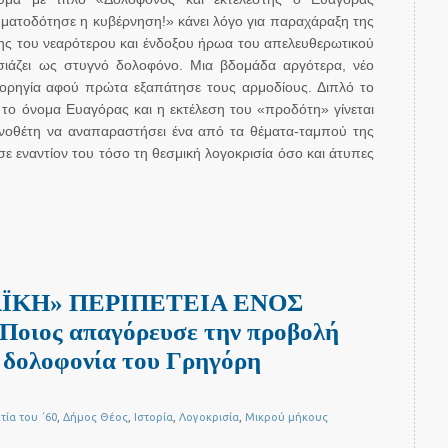
ρηματοδότησε η κυβέρνηση!» κάνει λόγο για παραχάραξη της
μης του νεαρότερου και ένδοξου ήρωα του απελευθερωτικού
ιάζει ως στυγνό δολοφόνο. Μια βδομάδα αργότερα, νέο
 χορηγία αφού πρώτα εξαπάτησε τους αρμοδίους. Διπλό το
το όνομα Ευαγόρας και η εκτέλεση του «προδότη» γίνεται
νοθέτη να αναπαραστήσει ένα από τα θέματα-ταμπού της
 εναντίον του τόσο τη θεσμική λογοκρισία όσο και άτυπες
ΪΚΗ» ΠΕΡΙΠΕΤΕΙΑ ΕΝΟΣ
ιος απαγόρευσε την προβολή
ν δολοφονία του Γρηγόρη
τία του ΄60
,
Δήμος Θέος
,
Ιστορία
,
Λογοκρισία
,
Μικρού μήκους