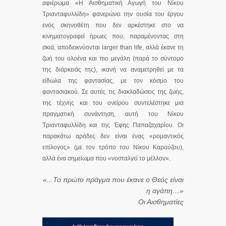
αφιέρωμα «Η Αισθηματική Αγωγή του Νίκου
Τριανταφυλλίδη» φανερώνει την ουσία του έργου
ενός σκηνοθέτη που δεν αρκέστηκε στο να
κινηματογραφεί ήρωες που, παραμένοντας στη
σκιά, αποδεικνύονται larger than life, αλλά έκανε τη
ζωή του ολοένα και πιο μεγάλη (παρά το σύντομο
της διάρκειάς της), ικανή να αναμετρηθεί με τα
είδωλα της φαντασίας, με τον κόσμο του
φαντασιακού. Σε αυτές τις διακλαδώσεις της ζωής,
της τέχνης και του ονείρου συντελέστηκε μια
πραγματική συνάντηση, αυτή του Νίκου
Τριανταφυλλίδη και της Έφης Παπαζαχαρίου. Οι
παρακάτω αράδες δεν είναι ένας «ρομαντικός
επίλογος» (με τον τρόπο του Νίκου Καρούζου),
αλλά ένα σημείωμα που «νοσταλγεί το μέλλον».
«...Το πρώτο πράγμα που έκανε ο Θεός είναι
η αγάπη…»
Οι Αισθηματίες