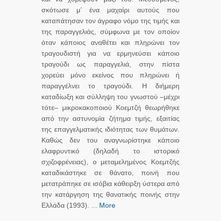
σκότωσε μ’ ένα μαχαίρι αυτούς που
καταπάτησαν τον άγραφο νόμο της τιμής και
της παραγγελιάς, σύμφωνα με τον οποίον
όταν κάποιος αναθέτει και πληρώνει τον
τραγουδιστή για να ερμηνεύσει κάποιο
τραγούδι ως παραγγελιά, στην πίστα
χορεύει μόνο εκείνος που πληρώνει ή
παραγγέλνει το τραγούδι. Η διήμερη
καταδίωξη και σύλληψη του γνωστού –μέχρι
τότε– μικροκακοποιού Κοεμτζή θεωρήθηκε
από την αστυνομία ζήτημα τιμής, εξαιτίας
της επαγγελματικής ιδιότητας των θυμάτων.
Καθώς δεν του αναγνωρίστηκε κάποιο
ελαφρυντικό (δηλαδή το ιστορικό
σχιζοφρένειας), ο μεταμελημένος Κοεμτζής
καταδικάστηκε σε θάνατο, ποινή που
μετατράπηκε σε ισόβια κάθειρξη ύστερα από
την κατάργηση της θανατικής ποινής στην
Ελλάδα (1993). ...
More