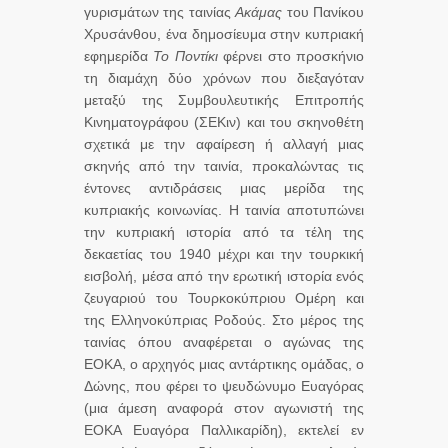
γυρισμάτων της ταινίας
Ακάμας
του Πανίκου
Χρυσάνθου, ένα δημοσίευμα στην κυπριακή
εφημερίδα
Το Ποντίκι
φέρνει στο προσκήνιο
τη διαμάχη δύο χρόνων που διεξαγόταν
μεταξύ της Συμβουλευτικής Επιτροπής
Κινηματογράφου (ΣΕΚιν) και του σκηνοθέτη
σχετικά με την αφαίρεση ή αλλαγή μιας
σκηνής από την ταινία, προκαλώντας τις
έντονες αντιδράσεις μιας μερίδα της
κυπριακής κοινωνίας. Η ταινία αποτυπώνει
την κυπριακή ιστορία από τα τέλη της
δεκαετίας του 1940 μέχρι και την τουρκική
εισβολή, μέσα από την ερωτική ιστορία ενός
ζευγαριού του Τουρκοκύπριου Ομέρη και
της Ελληνοκύπριας Ροδούς. Στο μέρος της
ταινίας όπου αναφέρεται ο αγώνας της
ΕΟΚΑ, ο αρχηγός μιας αντάρτικης ομάδας, ο
Δώνης, που φέρει το ψευδώνυμο Ευαγόρας
(μια άμεση αναφορά στον αγωνιστή της
ΕΟΚΑ Ευαγόρα Παλλικαρίδη), εκτελεί εν