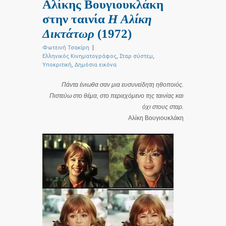
Αλίκης Βουγιουκλάκη
στην ταινία
Η
Αλίκη
Δικτάτωρ
(1972)
Φωτεινή Τσακίρη
|
Ελληνικός Κινηματογράφος
,
Σταρ σύστεμ
,
Υποκριτική
,
Δημόσια εικόνα
Πάντα ένιωθα σαν μια ευσυνείδητη ηθοποιός.
Πιστεύω στο θέμα, στο περιεχόμενο της ταινίας και
όχι στους σταρ.
Aλίκη Bουγιουκλάκη