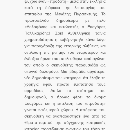
ψυχρώ έναν «προδότη» μέσα στην εκκλησία
κατά τη διάρκεια της λειτουργίας του
επιταφίου της Μεγάλης Παρασκευής. Το
πρωτοσέλιδο δημοσίευμα με τίτλο
«Δολοφόνος και εκτελεστής ο Ευαγόρας
Παλλικαρίδης! Σοκ! Ανθελληνική ταινία
χρηματοδότησε η κυβέρνηση!» κάνει λόγο
για παραχάραξη της ιστορικής αλήθειας και
σπίλωση της μνήμης του νεαρότερου και
ένδοξου ήρωα του απελευθερωτικού αγώνα,
τον οποίο ο σκηνοθέτης παρουσιάζει ως
στυγνό δολοφόνο. Μια βδομάδα αργότερα,
νέο δημοσίευμα τον κατηγορεί ότι έλαβε τη
χορηγία αφού πρώτα εξαπάτησε τους
αρμοδίους. Διπλό το ατόπημα του
δημιουργού, ο ήρωας φέρει το όνομα
Ευαγόρας και η εκτέλεση του «προδότη»
γίνεται εντός ιερού χώρου. Η απόφαση του
σκηνοθέτη να αναπαραστήσει ένα από τα
θέματα-ταμπού της σύγχρονης κυπριακής
ιστορίας προσέλκυσε εναντίον του τόσο τη