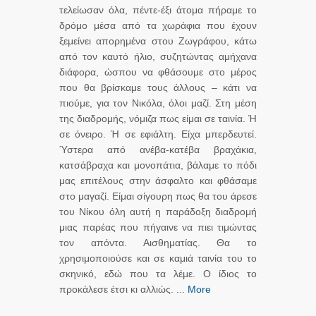
τελείωσαν όλα, πέντε-έξι άτομα πήραμε το
δρόμο μέσα από τα χωράφια που έχουν
ξεμείνει απορημένα στου Ζωγράφου, κάτω
από τον καυτό ήλιο, συζητώντας αμήχανα
διάφορα, ώσπου να φθάσουμε στο μέρος
που θα βρίσκαμε τους άλλους – κάτι να
πιούμε, για τον Νικόλα, όλοι μαζί. Στη μέση
της διαδρομής, νόμιζα πως είμαι σε ταινία. Ή
σε όνειρο. Ή σε εφιάλτη. Είχα μπερδευτεί.
Ύστερα από ανέβα-κατέβα βραχάκια,
κατσάβραχα και μονοπάτια, βάλαμε το πόδι
μας επιτέλους στην άσφαλτο και φθάσαμε
στο μαγαζί. Είμαι σίγουρη πως θα του άρεσε
του Νίκου όλη αυτή η παράδοξη διαδρομή
μιας παρέας που πήγαινε να πιει τιμώντας
τον απόντα. Αισθηματίας. Θα το
χρησιμοποιούσε και σε καμιά ταινία του το
σκηνικό, εδώ που τα λέμε. Ο ίδιος το
προκάλεσε έτσι κι αλλιώς. ...
More