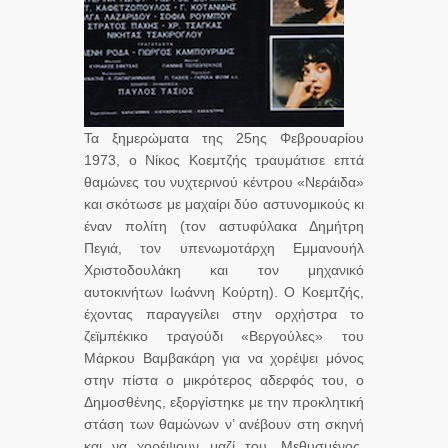
Τα ξημερώματα της 25ης Φεβρουαρίου
1973, ο Νίκος Κοεμτζής τραυμάτισε επτά
θαμώνες του νυχτερινού κέντρου «Νεράιδα»
και σκότωσε με μαχαίρι δύο αστυνομικούς κι
έναν πολίτη (τον αστυφύλακα Δημήτρη
Πεγιά, τον υπενωμοτάρχη Εμμανουήλ
Χριστοδουλάκη και τον μηχανικό
αυτοκινήτων Ιωάννη Κούρτη). Ο Κοεμτζής,
έχοντας παραγγείλει στην ορχήστρα το
ζεϊμπέκικο τραγούδι «Βεργούλες» του
Μάρκου Βαμβακάρη για να χορέψει μόνος
στην πίστα ο μικρότερος αδερφός του, ο
Δημοσθένης, εξοργίστηκε με την προκλητική
στάση των θαμώνων ν’ ανέβουν στη σκηνή
και να χορέψουν μαζί του. Μεθυσμένος,