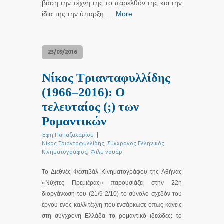
βάση την τέχνη της το παρελθόν της και την
ίδια της την ύπαρξη. ...
More
23/09/2016
Νίκος Τριανταφυλλίδης
(1966–2016): Ο
τελευταίος (;) των
Ρομαντικών
Έφη Παπαζαχαρίου
|
Νίκος Τριανταφυλλίδης
,
Σύγχρονος Ελληνικός
Κινηματογράφος
,
Φιλμ νουάρ
Το Διεθνές Φεστιβάλ Κινηματογράφου της Αθήνας
«Νύχτες Πρεμιέρας» παρουσιάζει στην 22η
διοργάνωσή του (21/9-2/10) το σύνολο σχεδόν του
έργου ενός καλλιτέχνη που ενσάρκωσε όπως κανείς
στη σύγχρονη Ελλάδα το ρομαντικό ιδεώδες: το