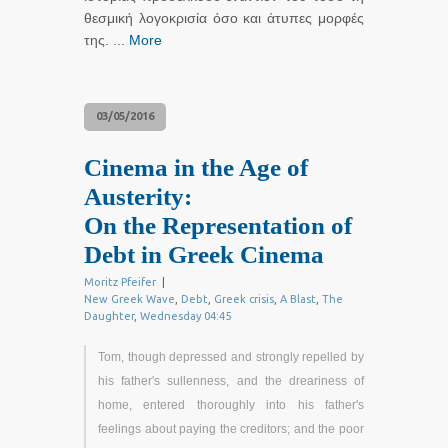
θεσμική λογοκρισία όσο και άτυπες μορφές
της. ...
More
03/05/2016
Cinema in the Age of
Austerity:
On the Representation of
Debt in Greek Cinema
Moritz Pfeifer
|
New Greek Wave
,
Debt
,
Greek crisis
,
A Blast
,
The
Daughter
,
Wednesday 04:45
Tom, though depressed and strongly repelled by
his father's sullenness, and the dreariness of
home, entered thoroughly into his father's
feelings about paying the creditors; and the poor