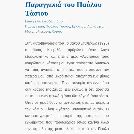
Παραγγελιά
του Παύλου
Τάσιου
Ευαγγελία Θεοδωρίδου
|
Παραγγελιά
,
Παύλος Τάσιος
,
Έγκλημα
,
Λαϊκότητα
,
Μεταπολίτευση
,
Χορός
Στην αυτοβιογραφία του
Το μακρύ ζεϊμπέκικο
(1996)
ο Νίκος Κοεμτζής αρθρώνει έναν λόγο
εξομολογητικό και επεξηγητικό: «Αγαπούσα τους
ανθρώπους, κάποτε μου έγινε αφάνταστα δύσκολο
να τους αγαπώ... από τότες που χτύπαγαν τον
πατέρα μου, από μικρό παιδί, απόχτησα ένα μίσος
κατά της αστυνομίας. Την αστυνομία την εννοούσα
σαν κράτος της Δεξιάς. Δεν έκλεψα ή δεν αδίκησα
ποτέ μου έναν φτωχό ή έναν ιδεολόγο ή έναν ρέστο.
Όταν σε προδίδουν οι άνθρωποι, αγαπάς αόριστα
τον κόσμο. Είναι λιγότερο βασανιστικό αυτό». Η
κινηματογραφική μεταφορά της ιστορίας του
εγκλήματος που προσδιόρισε όπως κανένα άλλο
την περίοδο της μεταπολίτευσης από τον Παύλο