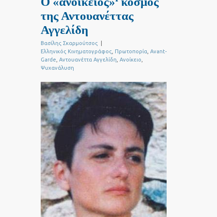
Ο «ανοίκειος»
κόσμος
της Αντουανέττας
Αγγελίδη
Βασίλης Σκαρμούτσος
|
Ελληνικός Κινηματογράφος
,
Πρωτοπορία
,
Avant-
Garde
,
Αντουανέττα Αγγελίδη
,
Ανοίκειο
,
Ψυχανάλυση