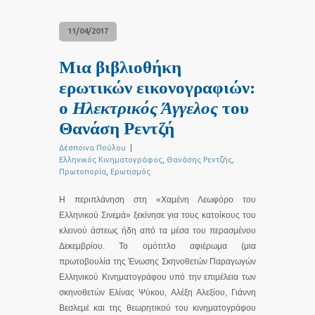
11/04/2017
Μια βιβλιοθήκη
ερωτικών εικονογραφιών:
o
Ηλεκτρικός Άγγελος
του
Θανάση Ρεντζή
Δέσποινα Πούλου
|
Ελληνικός Κινηματογράφος
,
Θανάσης Ρεντζής
,
Πρωτοπορία
,
Ερωτισμός
Η περιπλάνηση στη «Χαμένη Λεωφόρο του
Ελληνικού Σινεμά» ξεκίνησε για τους κατοίκους του
κλεινού άστεως ήδη από τα μέσα του περασμένου
Δεκεμβρίου. Το ομότιτλο αφιέρωμα (μια
πρωτοβουλία της Ένωσης Σκηνοθετών Παραγωγών
Ελληνικού Κινηματογράφου υπό την επιμέλεια των
σκηνοθετών Ελίνας Ψύκου, Αλέξη Αλεξίου, Γιάννη
Βεσλεμέ και της θεωρητικού του κινηματογράφου