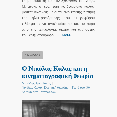
τη μεταφυσική και τον
Ερωτισμό
του Ζωρζ
Μπατάιγ, σ’ ένα ποιητικο-δοκιμιακό κολάζ-
μοντάζ εικόνων; Είναι πιθανό επίσης η πηγή
της ηλεκτροφόρησης του πτεροφόρου
πλάσματος να αναζητείται και κάπου πέρα
από την τεχνολογία, ακόμα και απ’ αυτήν
του κινηματογράφου. ...
More
13/03/2017
Ο Νικόλας Κάλας και η
κινηματογραφική θεωρία
Μανόλης Αρκολάκης
|
Νικόλας Κάλας
,
Ελληνική διανόηση
,
Γενιά του ‘30
,
Κριτική Κινηματογράφου