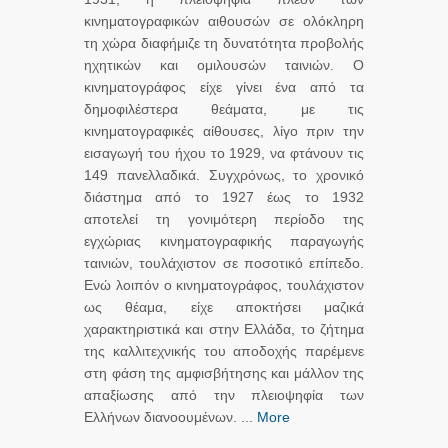
κινηματογραφικών αιθουσών σε ολόκληρη
τη χώρα διαφήμιζε τη δυνατότητα προβολής
ηχητικών και ομιλουσών ταινιών. Ο
κινηματογράφος είχε γίνει ένα από τα
δημοφιλέστερα θεάματα, με τις
κινηματογραφικές αίθουσες, λίγο πριν την
εισαγωγή του ήχου το 1929, να φτάνουν τις
149 πανελλαδικά. Συγχρόνως, το χρονικό
διάστημα από το 1927 έως το 1932
αποτελεί τη γονιμότερη περίοδο της
εγχώριας κινηματογραφικής παραγωγής
ταινιών, τουλάχιστον σε ποσοτικό επίπεδο.
Ενώ λοιπόν ο κινηματογράφος, τουλάχιστον
ως θέαμα, είχε αποκτήσει μαζικά
χαρακτηριστικά και στην Ελλάδα, το ζήτημα
της καλλιτεχνικής του αποδοχής παρέμενε
στη φάση της αμφισβήτησης και μάλλον της
απαξίωσης από την πλειοψηφία των
Ελλήνων διανοουμένων. ...
More