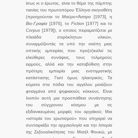
ίσως κι ο έρωτας, είναι το θέμα της πέμπτης
ταινίας του πρωτοπόρου Έλληνα σκηνοθέτη
(προηγούνται το
Μαύρο+Άσπρο
[1973], η
Βιο-Γραφία
[1975], το
Fiction
[1977] και το
Corpus
[1979]), ο οποίος πειραματίζεται με
πλειάδα ετερόκλητων υλικών,
συναρμόζοντάς τα υπό την σκέπη μιας
οπτικής εμπειρίας που προ(σ)καλεί τις
ελεύθερες συνάψεις, τους τολμηρούς
ειρμούς, αλλά και την καταβύθιση στην
πρότερη εμπειρία μιας ενστιγματικής
κατάστασης. Γιατί όμως ηλεκτρικός; Τα
κύματα στα πόδια του αγγέλου μοιάζουν
φτιαγμένα από ψηφιακούς κόκκους. Είναι
λοιπόν αυτή μια προσπάθεια συνάντησης
του σύγχρονου κόσμου με τις
εξιδανικευμένες μορφές του αρχαϊκού; Μια
«ιστορία του ερωτισμού» που επιχειρεί να
συνταιριάξει την
αρχαιολογία
και την
Ιστορία
της Σεξουαλικότητας
του Μισέλ Φουκώ, με