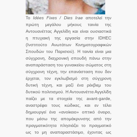
Το
Ιdées Fixes / Dies Irae
αποτελεί την
πρώτη μεγάλου μήκους ταινία της
Αντουανέττας Αγγελίδη και είναι ουσιαστικά
η πτυχιακή της εργασία στην IDHEC
(Ινστιτούτο Ανωτάτων Κινηματογραφικών
Σπουδών του Παρισιού). Η ταινία είναι μια
σύγχρονη, διαχρονική σπουδή πάνω στην
αναπαράσταση του γυναικείου σώματος στη
σύγχρονη τέχνη, την επανάσταση που δεν
έρχεται, τον εγκλωβισμό στη σύγχρονη
δυτική τέχνη, και μαζί ένα ρέκβιεμ του
δυτικού πολιτισμού. Η Αντουανέττα Αγγελίδη
παίζει με τα στοιχεία της avant-garde,
αναστρέφει τους κώδικες, και εν τέλει
δημιουργεί ένα «ανοίκειο» οπτικό όνειρο,
που μέσω της απομάκρυνσης από την
πραγματικότητα πλησιάζει το πραγματικό
ως το μη αναπαραστάσιμο, έχοντας ως